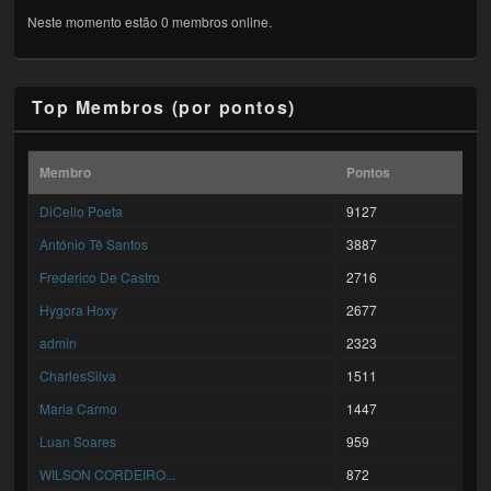
Neste momento estão 0 membros online.
Top Membros (por pontos)
Membro
Pontos
DiCello Poeta
9127
António Tê Santos
3887
Frederico De Castro
2716
Hygora Hoxy
2677
admin
2323
CharlesSilva
1511
Maria Carmo
1447
Luan Soares
959
WILSON CORDEIRO...
872