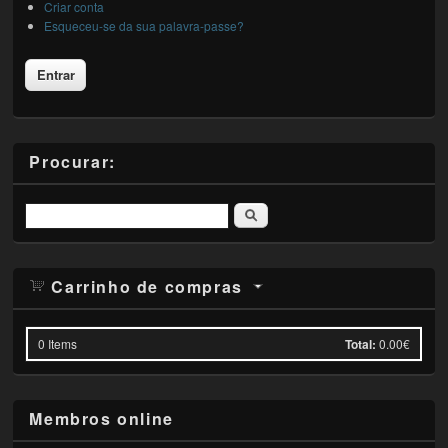
Criar conta
Esqueceu-se da sua palavra-passe?
Procurar:
Pesquisar
Carrinho de compras
0
Items
Total:
0.00€
Membros online