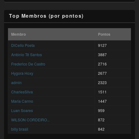
Top Membros (por pontos)
Membro
Pontos
DiCello Poeta
9127
António Tê Santos
3887
Frederico De Castro
2716
Hygora Hoxy
2677
admin
2323
CharlesSilva
1511
Maria Carmo
1447
Luan Soares
959
WILSON CORDEIRO...
872
billy brasil
842