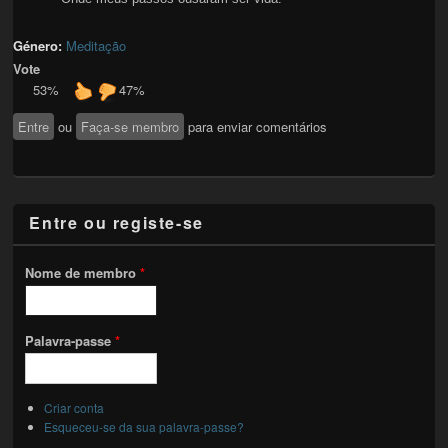
Género:
Meditação
Vote
53%
47%
Entre
ou
Faça-se membro
para enviar comentários
Entre ou registe-se
Nome de membro
*
Palavra-passe
*
Criar conta
Esqueceu-se da sua palavra-passe?