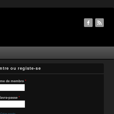
ntre ou registe-se
me de membro
*
lavra-passe
*
Criar conta