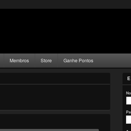
Membros
Store
Ganhe Pontos
E
No
Pa