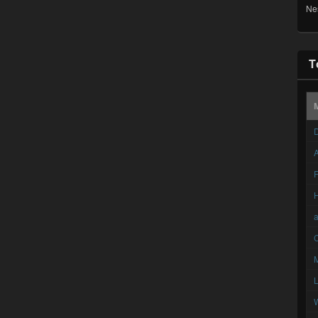
Ne
T
D
A
F
C