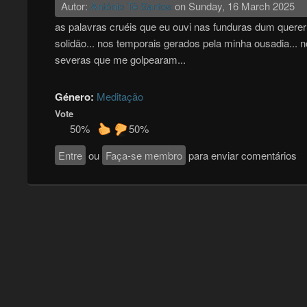
Autor:
António Tê Santos
on
Sunday, 16 March 2025
as palavras cruéis que eu ouvi nas funduras dum querer 
solidão... nos temporais gerados pela minha ousadia... 
severas que me golpearam...
Género:
Meditação
Vote
50%
50%
Entre
ou
Faça-se membro
para enviar comentários