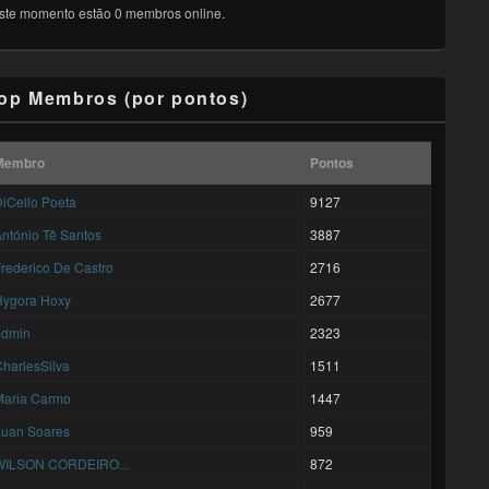
ste momento estão 0 membros online.
op Membros (por pontos)
Membro
Pontos
iCello Poeta
9127
ntónio Tê Santos
3887
rederico De Castro
2716
Hygora Hoxy
2677
admin
2323
harlesSilva
1511
Maria Carmo
1447
Luan Soares
959
WILSON CORDEIRO...
872