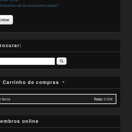
Esqueceu-se da sua palavra-passe?
rocurar:
Pesquisar
Carrinho de compras
0
Items
Total:
0.00€
embros online