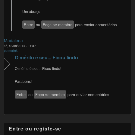
Um abraço.
Entre
ou
Faça-se membro
para enviar comentários
Madalena
4ª, 13/08/2014 - 01:37
permalink
O mérito é seu... Ficou lindo
O mérito é seu... Ficou lindo!
Parabéns!
Entre
ou
Faça-se membro
para enviar comentários
Entre ou registe-se