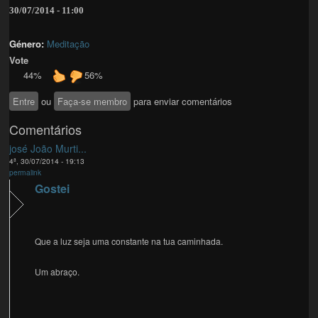
30/07/2014 - 11:00
Género:
Meditação
Vote
44%
56%
Entre
ou
Faça-se membro
para enviar comentários
Comentários
josé João Murti...
4ª, 30/07/2014 - 19:13
permalink
Gostei
Que a luz seja uma constante na tua caminhada.
Um abraço.