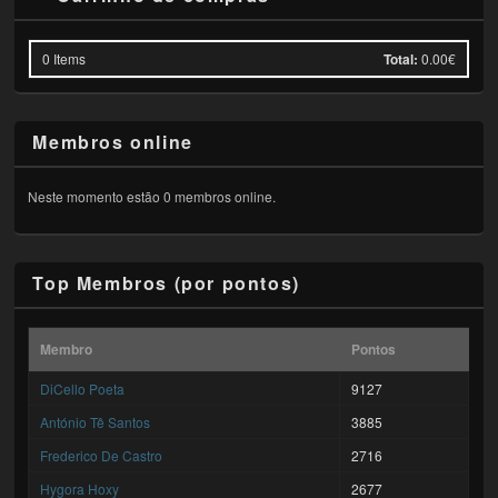
0
Items
Total:
0.00€
Membros online
Neste momento estão 0 membros online.
Top Membros (por pontos)
Membro
Pontos
DiCello Poeta
9127
António Tê Santos
3885
Frederico De Castro
2716
Hygora Hoxy
2677