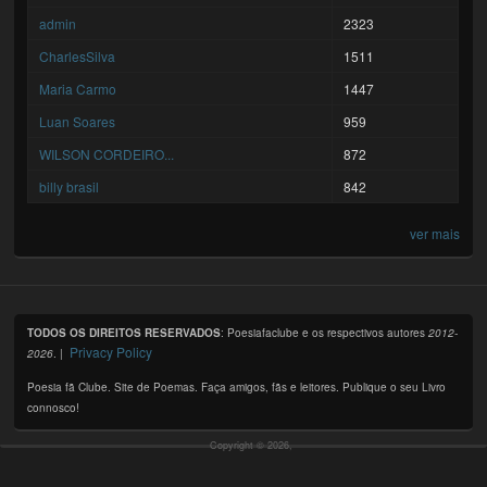
admin
2323
CharlesSilva
1511
Maria Carmo
1447
Luan Soares
959
WILSON CORDEIRO...
872
billy brasil
842
ver mais
TODOS OS DIREITOS RESERVADOS
: Poesiafaclube e os respectivos autores
2012-
Privacy Policy
2026
. |
Poesia fã Clube. Site de Poemas. Faça amigos, fãs e leitores. Publique o seu Livro
connosco!
Copyright © 2026,