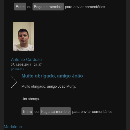
Entre
ou
Faça-se membro
para enviar comentários
António Cardoso
3ª, 12/08/2014 - 21:37
permalink
Muito obrigado, amigo João
Muito obrigado, amigo João Murty.
Um abraço.
Entre
ou
Faça-se membro
para enviar comentários
Madalena