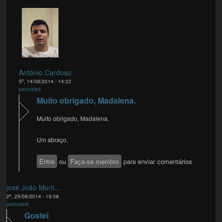
António Cardoso
5ª, 14/08/2014 - 14:22
permalink
Muito obrigado, Madalena.
Muito obrigado, Madalena.
Um abraço.
Entre
ou
Faça-se membro
para enviar comentários
josé João Murti...
2ª, 25/08/2014 - 19:08
permalink
Gostei