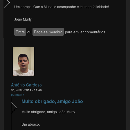
Um abraço. Que a Musa te acompanhe e te traga felicidade!
João Murty
Entre
ou
Faça-se membro
para enviar comentários
António Cardoso
3ª, 26/08/2014 - 11:46
permalink
Muito obrigado, amigo João
Muito obrigado, amigo João Murty.
Um abraço.