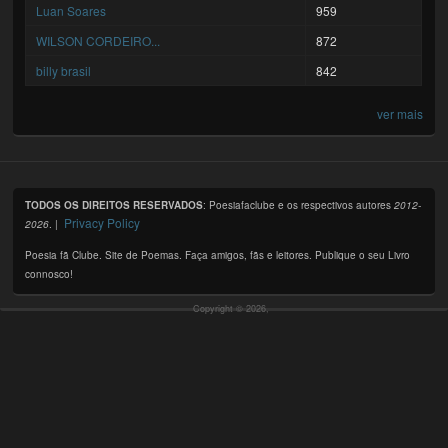
Luan Soares
959
WILSON CORDEIRO...
872
billy brasil
842
ver mais
TODOS OS DIREITOS RESERVADOS
: Poesiafaclube e os respectivos autores
2012-
Privacy Policy
2026
. |
Poesia fã Clube. Site de Poemas. Faça amigos, fãs e leitores. Publique o seu Livro
connosco!
Copyright © 2026,