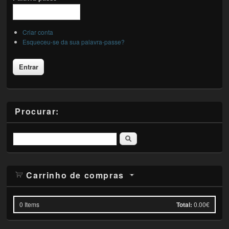
Criar conta
Esqueceu-se da sua palavra-passe?
Procurar:
Pesquisar
Carrinho de compras
0
Items
Total:
0.00€