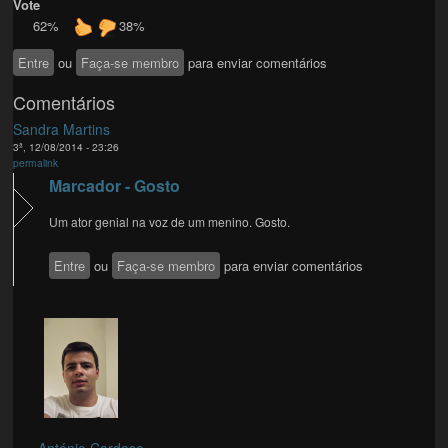
Vote
62%
38%
Entre
ou
Faça-se membro
para enviar comentários
Comentários
Sandra Martins
3ª, 12/08/2014 - 23:26
permalink
Marcador - Gosto
Um ator genial na voz de um menino. Gosto.
Entre
ou
Faça-se membro
para enviar comentários
António Cardoso