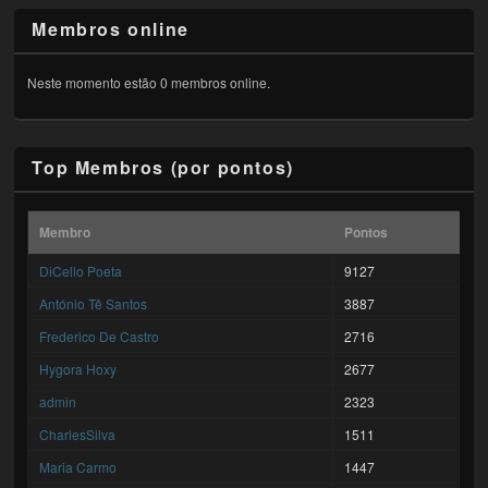
Membros online
Neste momento estão 0 membros online.
Top Membros (por pontos)
Membro
Pontos
DiCello Poeta
9127
António Tê Santos
3887
Frederico De Castro
2716
Hygora Hoxy
2677
admin
2323
CharlesSilva
1511
Maria Carmo
1447