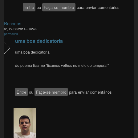
Entre
ou
Faça-se membro
para enviar comentários
Recneps
6ª, 29/08/2014 - 16:46
permalink
uma boa dedicatoria
uma boa dedicatoria
do poema fica me "ficamos velhos no meio do temporal"
Entre
ou
Faça-se membro
para enviar comentários