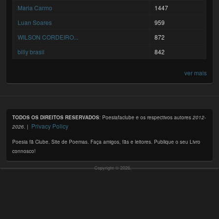
Maria Carmo
1447
Luan Soares
959
WILSON CORDEIRO...
872
billy brasil
842
ver mais
TODOS OS DIREITOS RESERVADOS
: Poesiafaclube e os respectivos autores
2012-
Privacy Policy
2026
. |
Poesia fã Clube. Site de Poemas. Faça amigos, fãs e leitores. Publique o seu Livro
connosco!
Copyright © 2026,