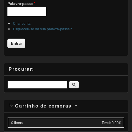
Palavra-passe
*
Criar conta
Esqueceu-se da sua palavra-passe?
Procurar:
Pesquisar
Carrinho de compras
0
Items
Total:
0.00€