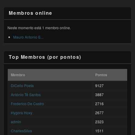
Membros online
Neste momento está 1 membro online.
Mauro Antonio E...
Top Membros (por pontos)
Membro
Pontos
DiCello Poeta
9127
António Tê Santos
3887
Frederico De Castro
2716
Hygora Hoxy
2677
admin
2323
CharlesSilva
1511