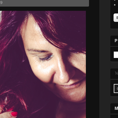
19
P
M