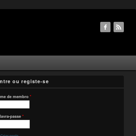
ntre ou registe-se
me de membro
*
lavra-passe
*
Criar conta