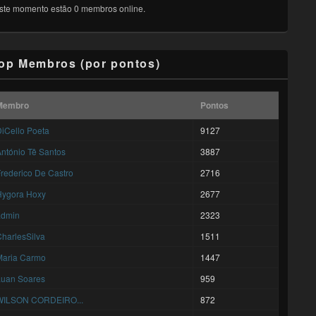
ste momento estão 0 membros online.
op Membros (por pontos)
Membro
Pontos
iCello Poeta
9127
ntónio Tê Santos
3887
rederico De Castro
2716
Hygora Hoxy
2677
admin
2323
harlesSilva
1511
Maria Carmo
1447
Luan Soares
959
WILSON CORDEIRO...
872