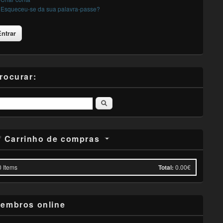
Esqueceu-se da sua palavra-passe?
rocurar:
Pesquisar
Carrinho de compras
0
Items
Total:
0.00€
embros online