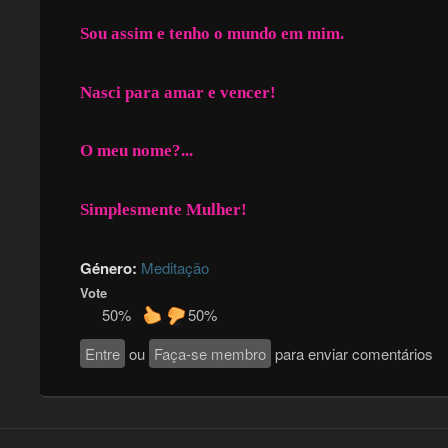
Sou assim e tenho o mundo em mim.
Nasci para amar e vencer!
O meu nome?...
Simplesmente Mulher!
Género:
Meditação
Vote
50%
50%
Entre
ou
Faça-se membro
para enviar comentários