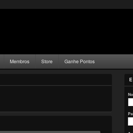
Membros
Store
Ganhe Pontos
E
No
Pa