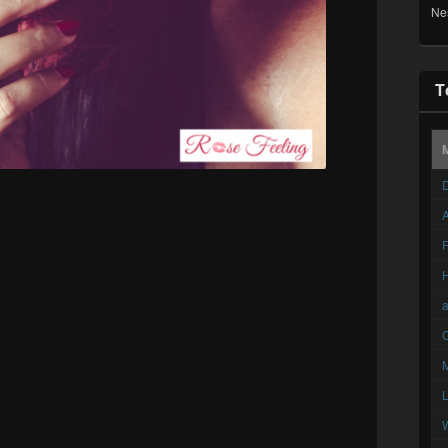
Ne
T
D
A
F
C