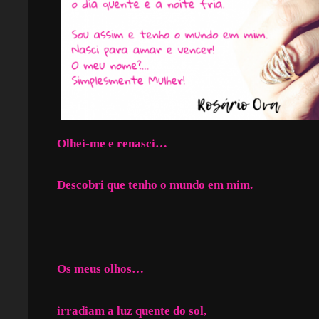
Olhei-me e renasci…
Descobri que tenho o mundo em mim.
Os meus olhos…
irradiam a luz quente do sol,