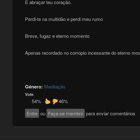
E abraçar teu coração.
Perdi-te na multidão e perdi meu rumo
Breve, fugaz e eterno momento
Apenas recordado no corropio incessante do eterno mo
Género:
Meditação
Vote
54%
46%
Entre
ou
Faça-se membro
para enviar comentários