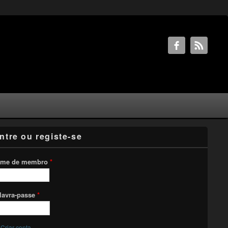
ntre ou registe-se
me de membro
*
lavra-passe
*
Criar conta