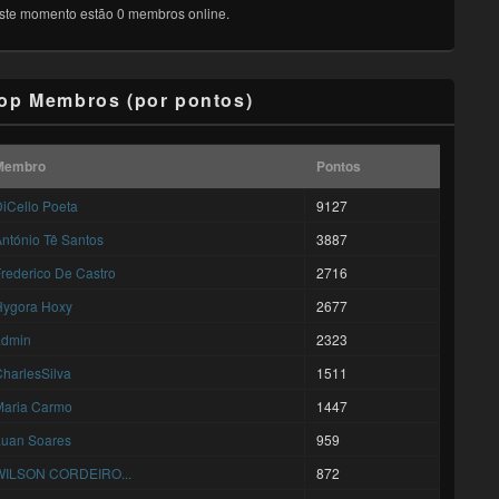
ste momento estão 0 membros online.
op Membros (por pontos)
Membro
Pontos
iCello Poeta
9127
ntónio Tê Santos
3887
rederico De Castro
2716
Hygora Hoxy
2677
admin
2323
harlesSilva
1511
Maria Carmo
1447
Luan Soares
959
WILSON CORDEIRO...
872