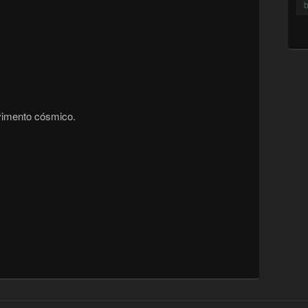
b
vimento cósmico.