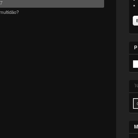
17
multidão?
P
M