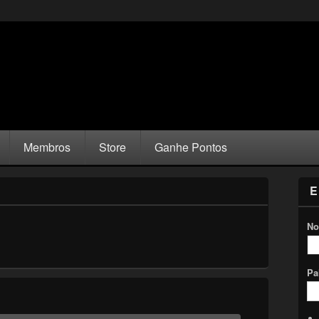
Membros
Store
Ganhe Pontos
E
No
Pa