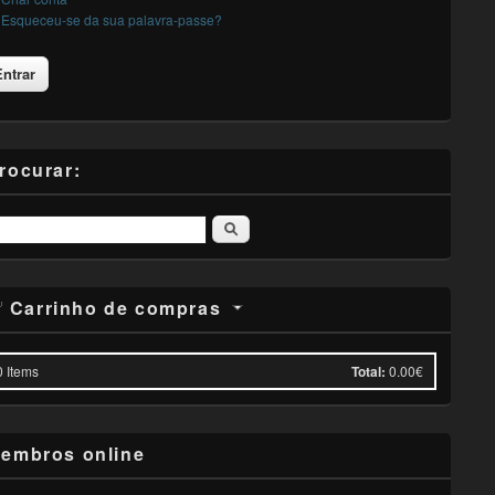
Esqueceu-se da sua palavra-passe?
rocurar:
Pesquisar
Carrinho de compras
0
Items
Total:
0.00€
embros online