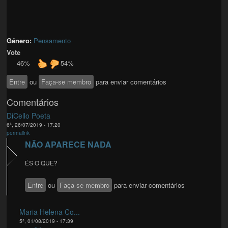
Género:
Pensamento
Vote
46%
54%
Entre
ou
Faça-se membro
para enviar comentários
Comentários
DiCello Poeta
6ª, 26/07/2019 - 17:20
permalink
NÃO APARECE NADA
ÉS O QUE?
Entre
ou
Faça-se membro
para enviar comentários
Maria Helena Co...
5ª, 01/08/2019 - 17:39