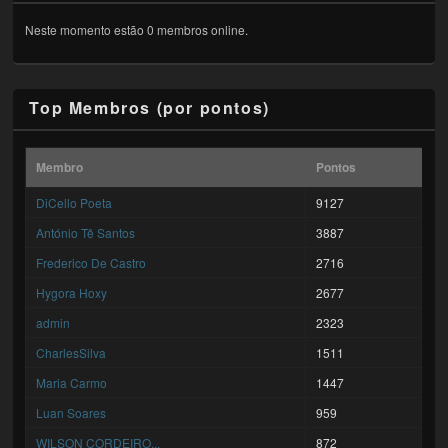
Neste momento estão 0 membros online.
Top Membros (por pontos)
Membro
Pontos
DiCello Poeta
9127
António Tê Santos
3887
Frederico De Castro
2716
Hygora Hoxy
2677
admin
2323
CharlesSilva
1511
Maria Carmo
1447
Luan Soares
959
WILSON CORDEIRO...
872