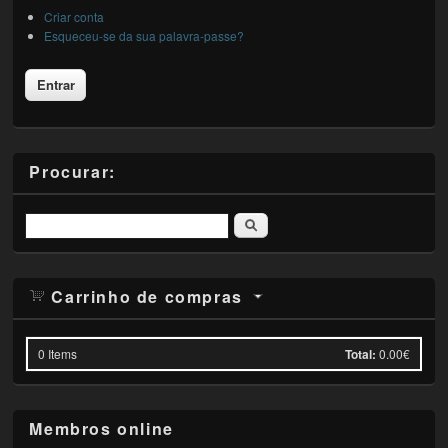
Criar conta
Esqueceu-se da sua palavra-passe?
Procurar:
Pesquisar
Carrinho de compras
0
Items
Total:
0.00€
Membros online