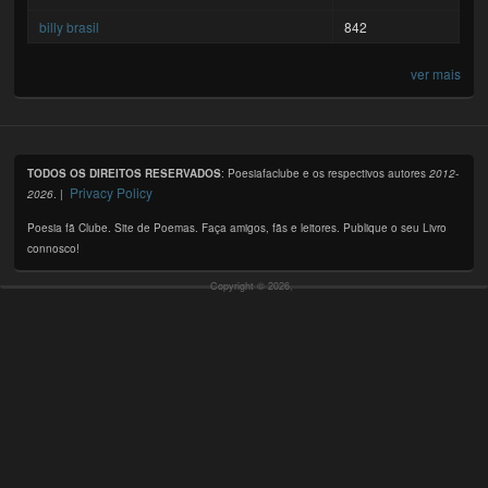
billy brasil
842
ver mais
TODOS OS DIREITOS RESERVADOS
: Poesiafaclube e os respectivos autores
2012-
Privacy Policy
2026
. |
Poesia fã Clube. Site de Poemas. Faça amigos, fãs e leitores. Publique o seu Livro
connosco!
Copyright © 2026,