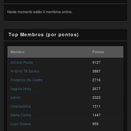
Neste momento estão 0 membros online.
Top Membros (por pontos)
Membro
Pontos
DiCello Poeta
9127
António Tê Santos
3887
Frederico De Castro
2716
Hygora Hoxy
2677
admin
2323
CharlesSilva
1511
Maria Carmo
1447
Luan Soares
959