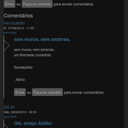
Entre
ou
Faça-se membro
para enviar comentários
Comentários
Henricabilio
6ª, 07/06/2013 - 11:53
permalink
sem muros, nem amarras,
sem muros, nem amarras,
um liberdade comedida.
Saudações!
_Abil!o
Entre
ou
Faça-se membro
para enviar comentários
GIL60
Sáb, 08/06/2013 - 02:24
permalink
Olá, amigo Abílio!