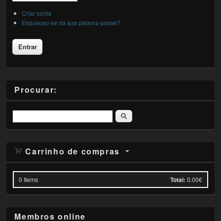
Criar conta
Esqueceu-se da sua palavra-passe?
Procurar:
Pesquisar
Carrinho de compras
0
Items
Total:
0.00€
Membros online