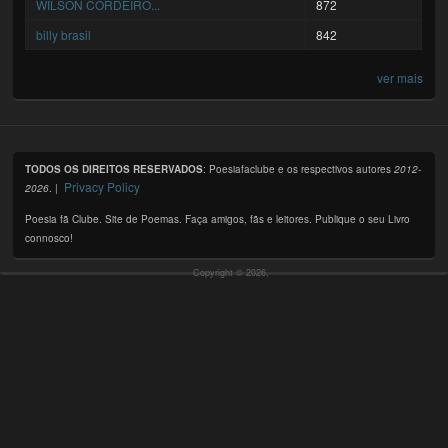
WILSON CORDEIRO...
872
billy brasil
842
ver mais
TODOS OS DIREITOS RESERVADOS
: Poesiafaclube e os respectivos autores
2012-
Privacy Policy
2026
. |
Poesia fã Clube. Site de Poemas. Faça amigos, fãs e leitores. Publique o seu Livro
connosco!
Copyright © 2026,