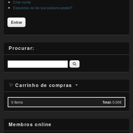
Criar conta
Esqueceu-se da sua palavra-passe?
Procurar:
Pesquisar
Carrinho de compras
0
Items
Total:
0.00€
Membros online