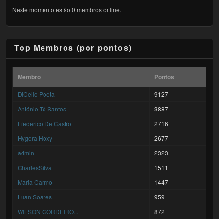
Neste momento estão 0 membros online.
Top Membros (por pontos)
Membro
Pontos
DiCello Poeta
9127
António Tê Santos
3887
Frederico De Castro
2716
Hygora Hoxy
2677
admin
2323
CharlesSilva
1511
Maria Carmo
1447
Luan Soares
959
WILSON CORDEIRO...
872