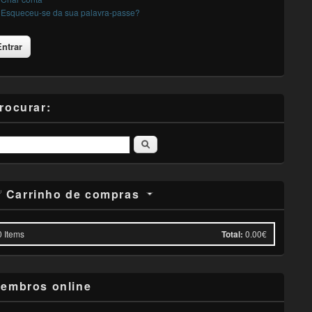
Esqueceu-se da sua palavra-passe?
rocurar:
Pesquisar
Carrinho de compras
0
Items
Total:
0.00€
embros online