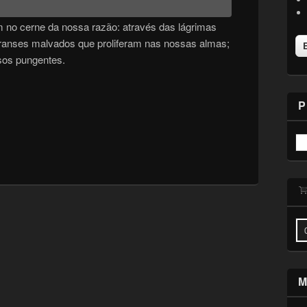
em no cerne da nossa razão: através das lágrimas
ranses malvados que proliferam nas nossas almas;
sos pungentes.
P
M