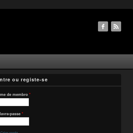
ntre ou registe-se
me de membro
*
lavra-passe
*
Criar conta