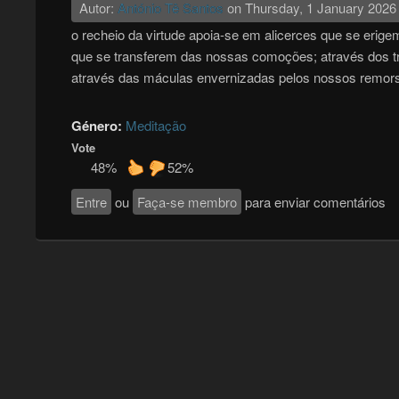
Autor:
António Tê Santos
on
Thursday, 1 January 2026
o recheio da virtude apoia-se em alicerces que se erig
que se transferem das nossas comoções; através dos t
através das máculas envernizadas pelos nossos remor
Género:
Meditação
Vote
48%
52%
Entre
ou
Faça-se membro
para enviar comentários