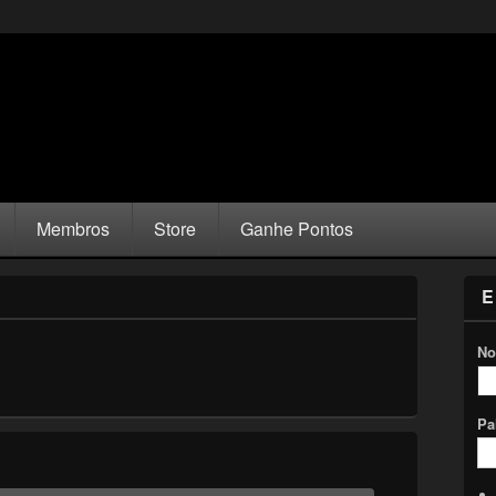
Membros
Store
Ganhe Pontos
E
No
Pa