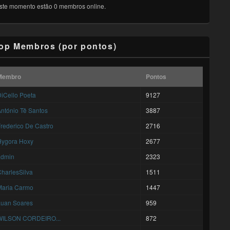
ste momento estão 0 membros online.
op Membros (por pontos)
Membro
Pontos
iCello Poeta
9127
ntónio Tê Santos
3887
rederico De Castro
2716
Hygora Hoxy
2677
admin
2323
harlesSilva
1511
Maria Carmo
1447
Luan Soares
959
WILSON CORDEIRO...
872