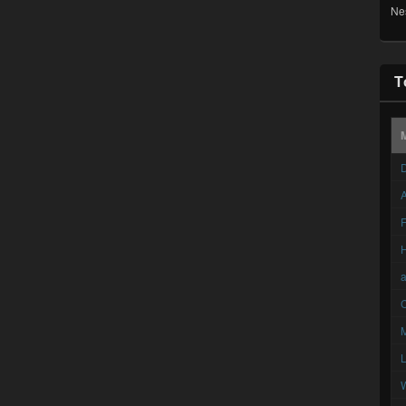
Ne
T
D
A
F
C