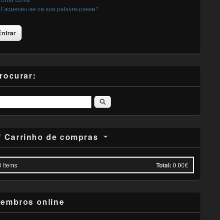
Esqueceu-se da sua palavra-passe?
rocurar:
Pesquisar
Carrinho de compras
0
Items
Total:
0.00€
embros online