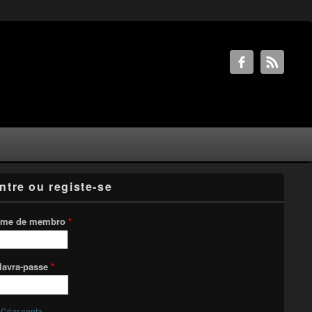
ntre ou registe-se
me de membro
*
lavra-passe
*
Criar conta