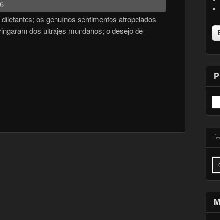
26
diletantes; os genuínos sentimentos atropelados
vingaram dos ultrajes mundanos; o desejo de
P
M