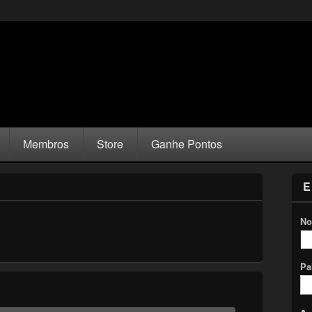
Membros
Store
Ganhe Pontos
E
No
Pa