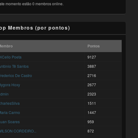
ste momento estão 0 membros online.
op Membros (por pontos)
Membro
Pontos
iCello Poeta
9127
ntónio Tê Santos
3887
rederico De Castro
2716
Hygora Hoxy
2677
admin
2323
harlesSilva
1511
Maria Carmo
1447
Luan Soares
959
WILSON CORDEIRO...
872