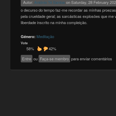
Autor:
António Tê Santos
on
Saturday, 28 February 20
o decurso do tempo faz-me recordar as minhas proezas 
pela crueldade geral; as sarcásticas explosões que me 
liberdade inscrito na minha compleição.
Género:
Meditação
Vote
58%
42%
Entre
ou
Faça-se membro
para enviar comentários