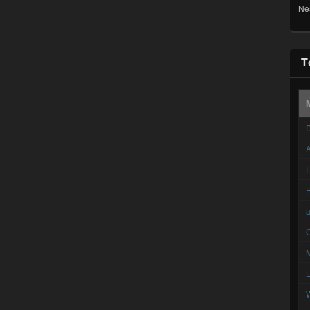
Ne
T
D
A
F
C