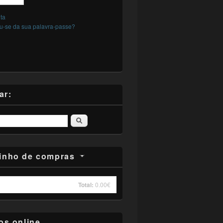
nta
-se da sua palavra-passe?
ar:
Pesquisar
inho de compras
Total:
0.00€
s online