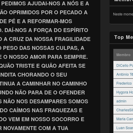
 PEDIMOS AJUDAI-NOS A NÓS E A
ÃO OPRIMIDOS POR O PECADO A
Neste momen
DE PÉ E A REFORMAR-MOS
 DAÍ-NOS A FORÇA DO ESPÍRITO
Top Me
 A CRUZ DA NOSSA FRAGILIDADE
 PESO DAS NOSSAS CULPAS, A
Membro
E O NOSSO AMOR PARA SEMPRE.
Ó QUÃO TRISTE E QUÃO AFEITA SE
DiCello P
NDITA CHORANDO O SEU
António T
NTINUA A CAMINHAR NO CAMINHO
Frederico
MUNDO NÃO PARA DE O OFENDER
Hygora H
US NÃO NOS DESAMPARES SOMOS
admin
DO CAÍMOS NAS FRAQUEZAS E
CharlesSi
DO VEM EM NOSSO SOCORRO E
Maria Ca
R NOVAMENTE COM A TUA
Luan Soa