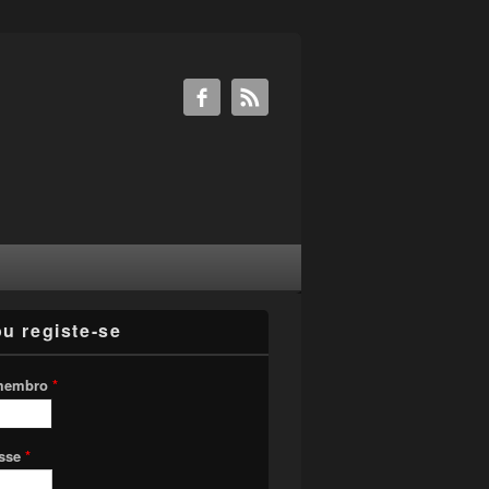
ou registe-se
membro
*
asse
*