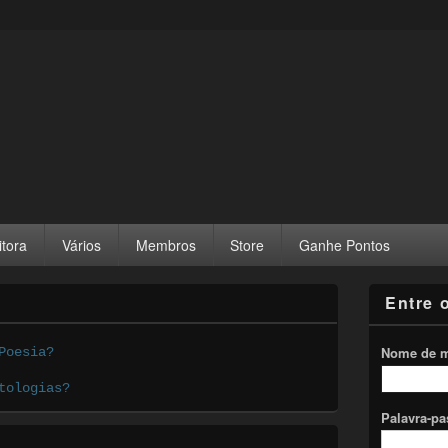
itora
Vários
Membros
Store
Ganhe Pontos
Entre 
Nome de 
Poesia?
tologias?
Palavra-p