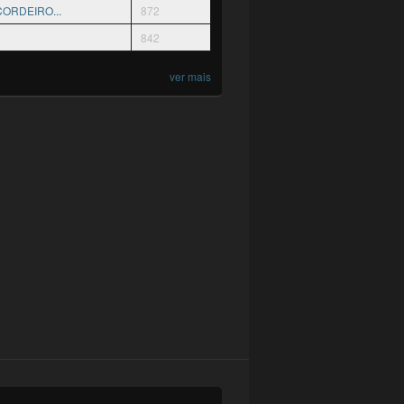
ORDEIRO...
872
842
ver mais