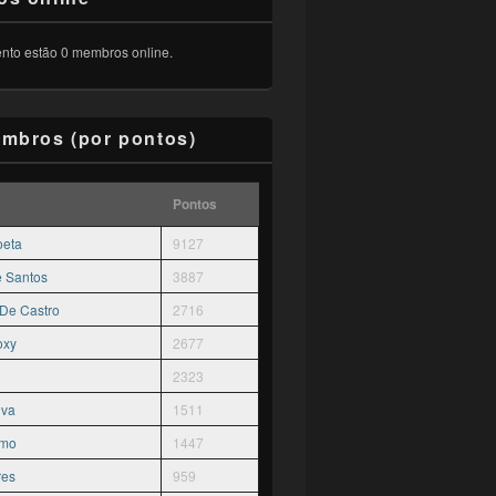
to estão 0 membros online.
mbros (por pontos)
Pontos
oeta
9127
ê Santos
3887
 De Castro
2716
oxy
2677
2323
lva
1511
rmo
1447
res
959