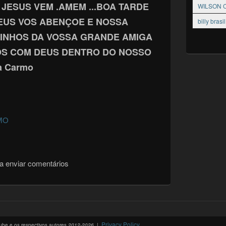
JESUS VEM .AMEM ...BOA TARDE
WILSON C
EUS VOS ABENÇOE E NOSSA
billy brasil
INHOS DA VOSSA GRANDE AMIGA
OS COM DEUS DENTRO DO NOSSO
a Carmo
RMO
a enviar comentários
Privacy Policy
lube e os respectivos autores
2012-2026
. |