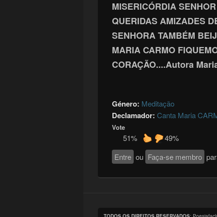
MISERICÓRDIA SENHOR 
QUERIDAS AMIZADES D
SENHORA TAMBÉM BEIJ
MARIA CARMO FIQUEM
CORAÇÃO....Autora Mari
Género:
Meditação
Declamador:
Canta Maria CA
Vote
51%
49%
Entre
ou
Faça-se membro
par
TODOS OS DIREITOS RESERVADOS
: Poesiafac