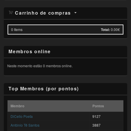
Carrinho de compras
0
Items
Total:
0.00€
Membros online
Neste momento estão 0 membros online.
Top Membros (por pontos)
Membro
Pontos
DiCello Poeta
9127
António Tê Santos
3887