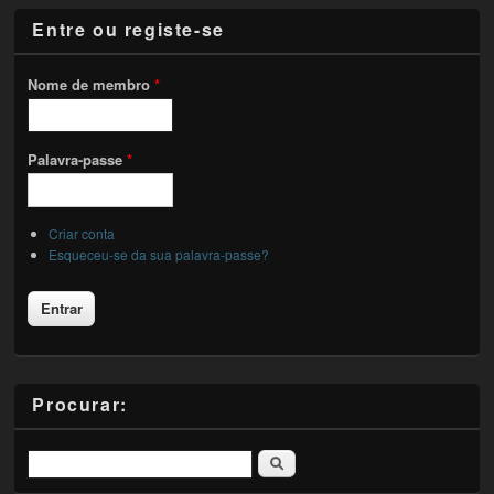
Entre ou registe-se
Nome de membro
*
Palavra-passe
*
Criar conta
Esqueceu-se da sua palavra-passe?
Procurar:
Pesquisar