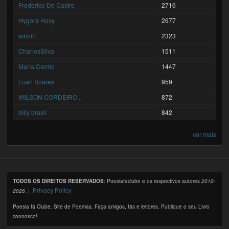
Frederico De Castro
2716
Hygora Hoxy
2677
admin
2323
CharlesSilva
1511
Maria Carmo
1447
Luan Soares
959
WILSON CORDEIRO...
872
billy brasil
842
ver mais
TODOS OS DIREITOS RESERVADOS
: Poesiafaclube e os respectivos autores
2012-
Privacy Policy
2026
. |
Poesia fã Clube. Site de Poemas. Faça amigos, fãs e leitores. Publique o seu Livro
connosco!