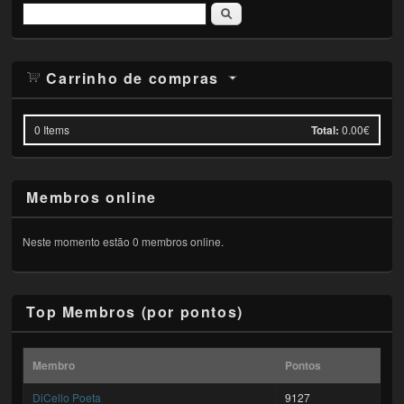
Pesquisar
Carrinho de compras
0
Items
Total:
0.00€
Membros online
Neste momento estão 0 membros online.
Top Membros (por pontos)
Membro
Pontos
DiCello Poeta
9127