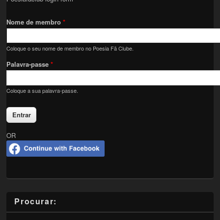
Nome de membro
*
Coloque o seu nome de membro no Poesia Fã Clube.
Palavra-passe
*
Coloque a sua palavra-passe.
OR
Procurar: