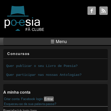
☰ Menu
Concursos
Quer publicar o seu Livro de Poesia?
Quer participar nas nossas Antologias?
A minha conta
Criar conta
Facebook login
Entrar
(active tab)
Primary tabs
Esqueceu-se da sua palavra-passe?
Poesiafaclub login form