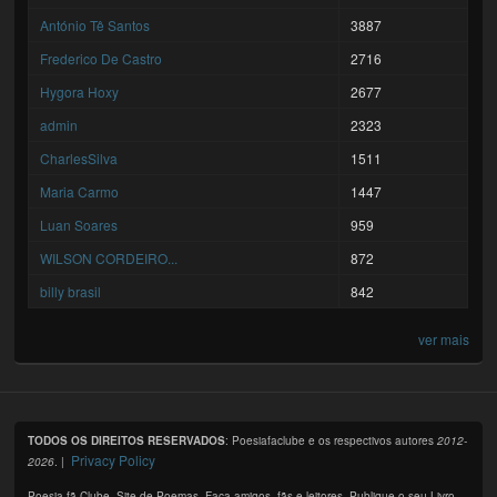
António Tê Santos
3887
Frederico De Castro
2716
Hygora Hoxy
2677
admin
2323
CharlesSilva
1511
Maria Carmo
1447
Luan Soares
959
WILSON CORDEIRO...
872
billy brasil
842
ver mais
TODOS OS DIREITOS RESERVADOS
: Poesiafaclube e os respectivos autores
2012-
Privacy Policy
2026
. |
Poesia fã Clube. Site de Poemas. Faça amigos, fãs e leitores. Publique o seu Livro