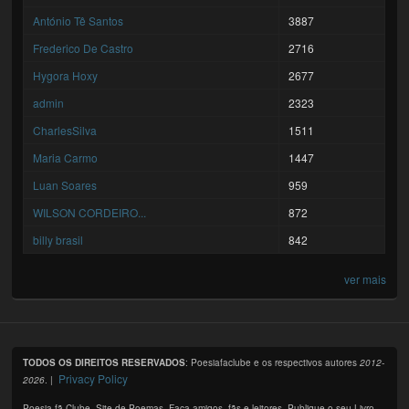
António Tê Santos
3887
Frederico De Castro
2716
Hygora Hoxy
2677
admin
2323
CharlesSilva
1511
Maria Carmo
1447
Luan Soares
959
WILSON CORDEIRO...
872
billy brasil
842
ver mais
TODOS OS DIREITOS RESERVADOS
: Poesiafaclube e os respectivos autores
2012-
Privacy Policy
2026
. |
Poesia fã Clube. Site de Poemas. Faça amigos, fãs e leitores. Publique o seu Livro