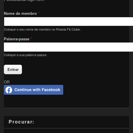
Nome de membro
*
Coloque o seu nome de membro no Poesia Fã Clube.
Palavra-passe
*
Coloque a sua palavra-passe.
OR
Procurar: