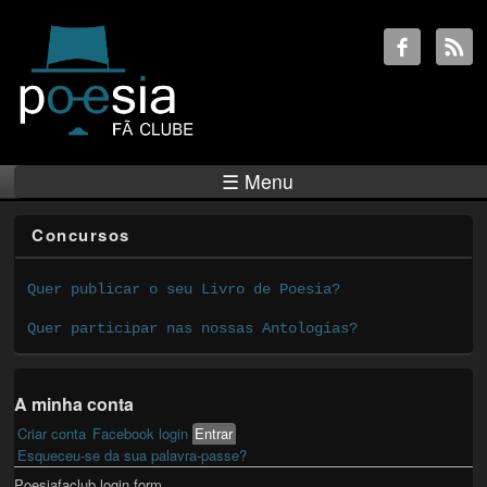
☰ Menu
Concursos
Quer publicar o seu Livro de Poesia?
Quer participar nas nossas Antologias?
A minha conta
Criar conta
Facebook login
Entrar
(active tab)
Primary tabs
Esqueceu-se da sua palavra-passe?
Poesiafaclub login form