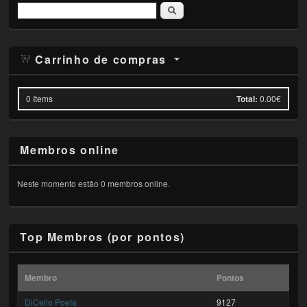
Pesquisar
Carrinho de compras
0
Items
Total:
0.00€
Membros online
Neste momento estão 0 membros online.
Top Membros (por pontos)
Membro
Pontos
DiCello Poeta
9127