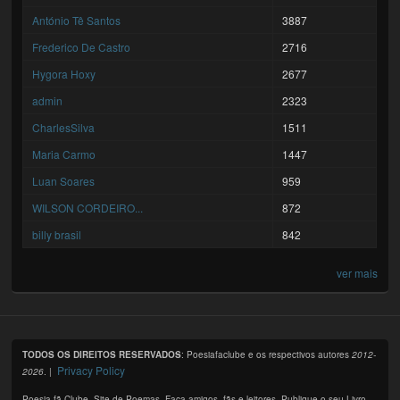
António Tê Santos
3887
Frederico De Castro
2716
Hygora Hoxy
2677
admin
2323
CharlesSilva
1511
Maria Carmo
1447
Luan Soares
959
WILSON CORDEIRO...
872
billy brasil
842
ver mais
TODOS OS DIREITOS RESERVADOS
: Poesiafaclube e os respectivos autores
2012-
Privacy Policy
2026
. |
Poesia fã Clube. Site de Poemas. Faça amigos, fãs e leitores. Publique o seu Livro