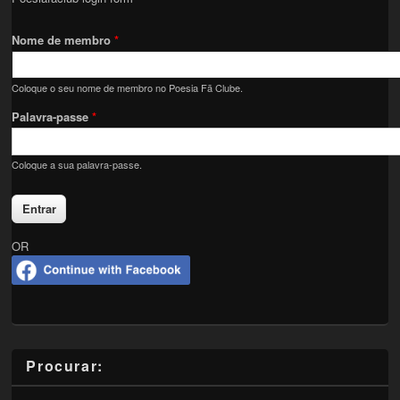
Nome de membro
*
Coloque o seu nome de membro no Poesia Fã Clube.
Palavra-passe
*
Coloque a sua palavra-passe.
OR
Procurar: