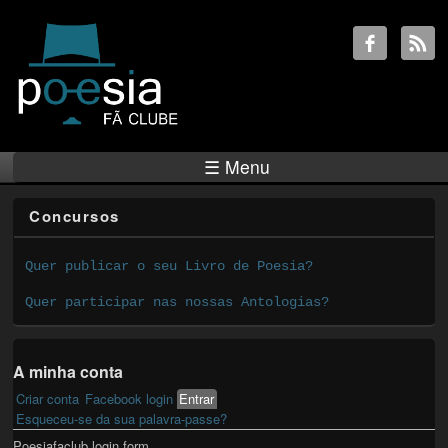
☰ Menu
Concursos
Quer publicar o seu Livro de Poesia?
Quer participar nas nossas Antologias?
A minha conta
Criar conta
Facebook login
Entrar
(active tab)
Primary tabs
Esqueceu-se da sua palavra-passe?
Poesiafaclub login form