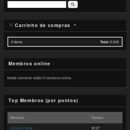
Pesquisar
Carrinho de compras
0
Items
Total:
0.00€
Membros online
Neste momento estão 0 membros online.
Top Membros (por pontos)
Membro
Pontos
DiCello Poeta
9127