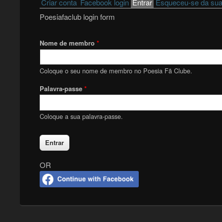
Primary tabs
Criar conta
Facebook login
Entrar
(active tab)
Esqueceu-se da sua
Poesiafaclub login form
Nome de membro
*
Coloque o seu nome de membro no Poesia Fã Clube.
Palavra-passe
*
Coloque a sua palavra-passe.
OR