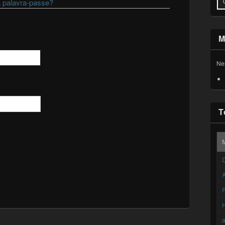
 palavra-passe?
M
Ne
T
D
A
F