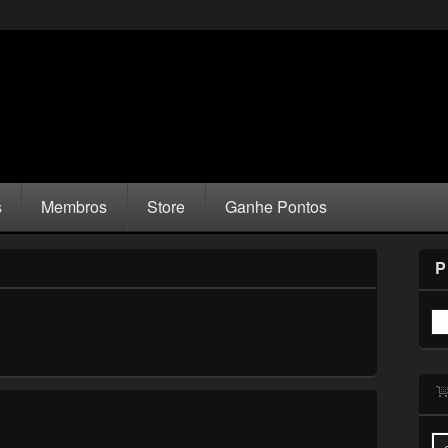
s
Membros
Store
Ganhe Pontos
P