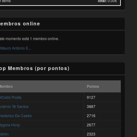
0
Items
Total:
0.00€
embros online
ste momento está 1 membro online.
Mauro Antonio E...
op Membros (por pontos)
Membro
Pontos
iCello Poeta
9127
ntónio Tê Santos
3887
rederico De Castro
2716
Hygora Hoxy
2677
admin
2323