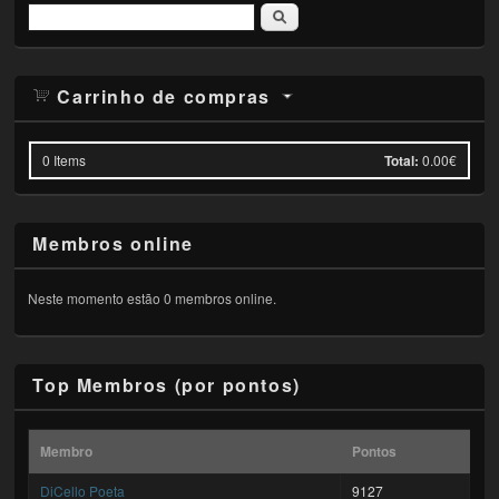
Pesquisar
Carrinho de compras
0
Items
Total:
0.00€
Membros online
Neste momento estão 0 membros online.
Top Membros (por pontos)
Membro
Pontos
DiCello Poeta
9127