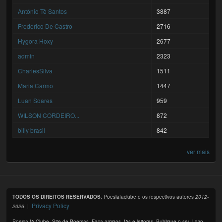
António Tê Santos
3887
Frederico De Castro
2716
Hygora Hoxy
2677
admin
2323
CharlesSilva
1511
Maria Carmo
1447
Luan Soares
959
WILSON CORDEIRO...
872
billy brasil
842
ver mais
TODOS OS DIREITOS RESERVADOS
: Poesiafaclube e os respectivos autores
2012-
Privacy Policy
2026
. |
Poesia fã Clube. Site de Poemas. Faça amigos, fãs e leitores. Publique o seu Livro