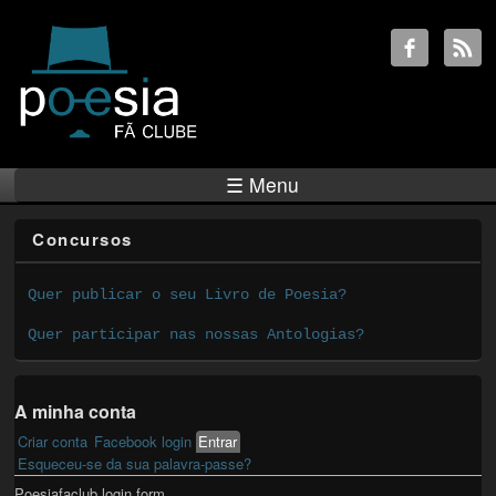
☰ Menu
Concursos
Quer publicar o seu Livro de Poesia?
Quer participar nas nossas Antologias?
A minha conta
Criar conta
Facebook login
Entrar
(active tab)
Primary tabs
Esqueceu-se da sua palavra-passe?
Poesiafaclub login form