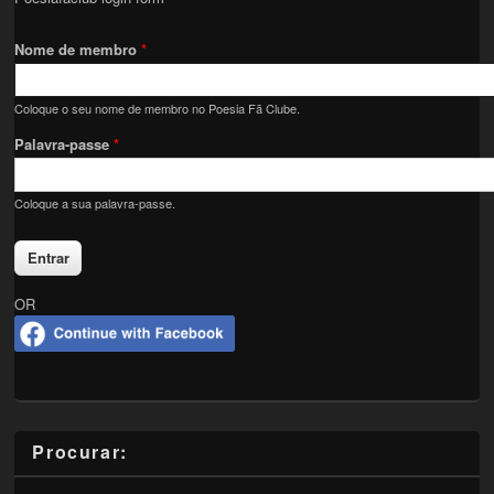
Nome de membro
*
Coloque o seu nome de membro no Poesia Fã Clube.
Palavra-passe
*
Coloque a sua palavra-passe.
OR
Procurar: