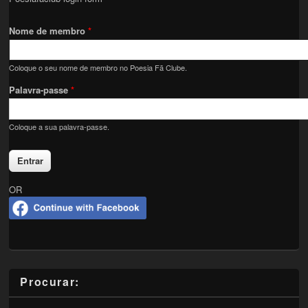
Nome de membro
*
Coloque o seu nome de membro no Poesia Fã Clube.
Palavra-passe
*
Coloque a sua palavra-passe.
OR
Procurar: