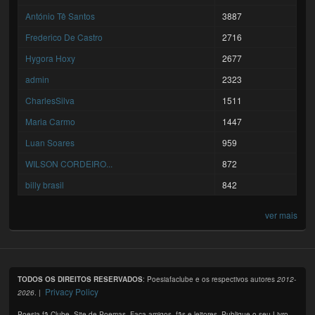
António Tê Santos
3887
Frederico De Castro
2716
Hygora Hoxy
2677
admin
2323
CharlesSilva
1511
Maria Carmo
1447
Luan Soares
959
WILSON CORDEIRO...
872
billy brasil
842
ver mais
TODOS OS DIREITOS RESERVADOS
: Poesiafaclube e os respectivos autores
2012-
Privacy Policy
2026
. |
Poesia fã Clube. Site de Poemas. Faça amigos, fãs e leitores. Publique o seu Livro