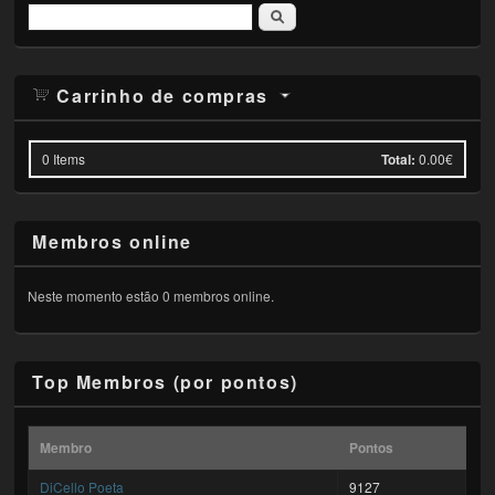
Pesquisar
Carrinho de compras
0
Items
Total:
0.00€
Membros online
Neste momento estão 0 membros online.
Top Membros (por pontos)
Membro
Pontos
DiCello Poeta
9127