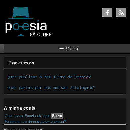
☰ Menu
Concursos
Quer publicar o seu Livro de Poesia?
Quer participar nas nossas Antologias?
A minha conta
Criar conta
Facebook login
Entrar
(active tab)
Primary tabs
Esqueceu-se da sua palavra-passe?
Poesiafaclub login form