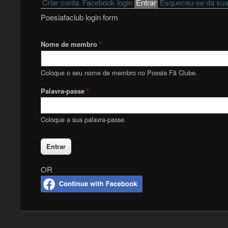
Primary tabs
Criar conta
Facebook login
Entrar
(active tab)
Esqueceu-se da sua
Poesiafaclub login form
Nome de membro
*
Coloque o seu nome de membro no Poesia Fã Clube.
Palavra-passe
*
Coloque a sua palavra-passe.
OR