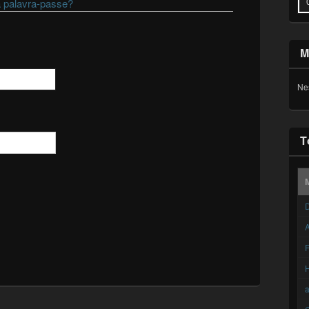
 palavra-passe?
M
Ne
T
D
A
F