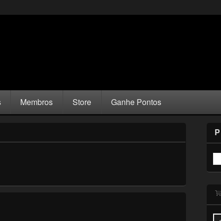
s
Membros
Store
Ganhe Pontos
P