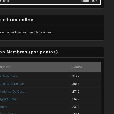
0
Items
Total:
0.00€
embros online
ste momento estão 0 membros online.
op Membros (por pontos)
Membro
Pontos
iCello Poeta
9127
ntónio Tê Santos
3887
rederico De Castro
2716
Hygora Hoxy
2677
admin
2323