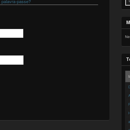
 palavra-passe?
M
Ne
T
D
A
F