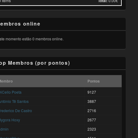
0
Items
Total:
0.00€
embros online
ste momento estão 0 membros online.
op Membros (por pontos)
Membro
Pontos
iCello Poeta
9127
ntónio Tê Santos
3887
rederico De Castro
2716
Hygora Hoxy
2677
admin
2323