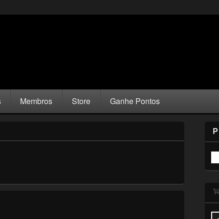
s
Membros
Store
Ganhe Pontos
P