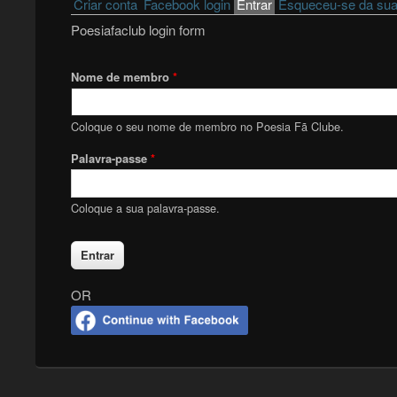
Primary tabs
Criar conta
Facebook login
Entrar
(active tab)
Esqueceu-se da sua
Poesiafaclub login form
Nome de membro
*
Coloque o seu nome de membro no Poesia Fã Clube.
Palavra-passe
*
Coloque a sua palavra-passe.
OR