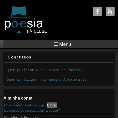
☰ Menu
Concursos
Quer publicar o seu Livro de Poesia?
Quer participar nas nossas Antologias?
A minha conta
Criar conta
Facebook login
Entrar
(active tab)
Primary tabs
Esqueceu-se da sua palavra-passe?
Poesiafaclub login form