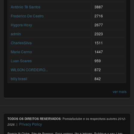
António Tê Santos
3887
Frederico De Castro
2716
Hygora Hoxy
2677
admin
2323
CharlesSilva
1511
Maria Carmo
1447
Luan Soares
959
WILSON CORDEIRO...
872
billy brasil
842
ver mais
TODOS OS DIREITOS RESERVADOS
: Poesiafaclube e os respectivos autores
2012-
Privacy Policy
2026
. |
Poesia fã Clube. Site de Poemas. Faça amigos, fãs e leitores. Publique o seu Livro