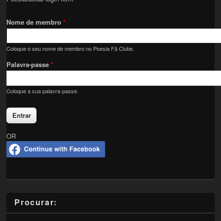
Nome de membro
*
Coloque o seu nome de membro no Poesia Fã Clube.
Palavra-passe
*
Coloque a sua palavra-passe.
OR
Procurar: