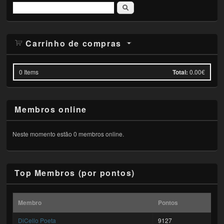
Pesquisar
Carrinho de compras
0
Items
Total:
0.00€
Membros online
Neste momento estão 0 membros online.
Top Membros (por pontos)
Membro
Pontos
DiCello Poeta
9127