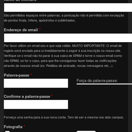
São permitidos espaços entre palavras; a pontuação não é permitida com excepção
de pontos finais, hífens, apóstrofos e sublinhados.
Endereço de email
*
Por favor utilize um email seu e que seja válido. MUITO IMPORTANTE: O email de
registo será enviado para si imediatamente a seguir à sua inscrição no nosso site.
Verifique se o email não foi parar à sua caixa de SPAM e torne o nosso email como
não SPAM, se for o caso, para que lhe consigamos fazer todas as notificações
através do nossos email (ex: Pedidos de amizade, novas mensagens etc...).
Palavra-passe
*
Força da palavra-passe:
Confirme a palavra-passe
*
Forneça uma senha para a sua nova conta. Tem de ser a mesma nos dois campos.
Fotografia
*