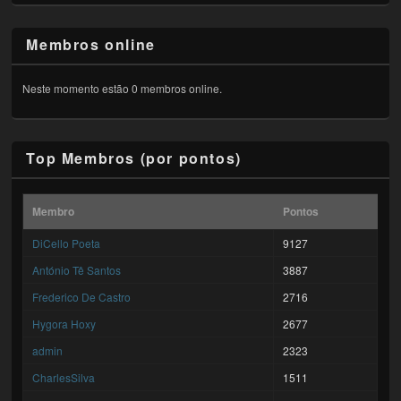
Membros online
Neste momento estão 0 membros online.
Top Membros (por pontos)
Membro
Pontos
DiCello Poeta
9127
António Tê Santos
3887
Frederico De Castro
2716
Hygora Hoxy
2677
admin
2323
CharlesSilva
1511