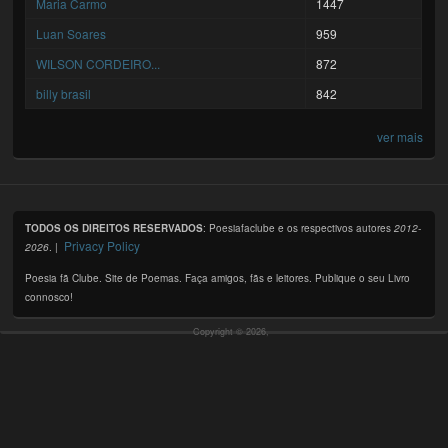
Maria Carmo
1447
Luan Soares
959
WILSON CORDEIRO...
872
billy brasil
842
ver mais
TODOS OS DIREITOS RESERVADOS
: Poesiafaclube e os respectivos autores
2012-
Privacy Policy
2026
. |
Poesia fã Clube. Site de Poemas. Faça amigos, fãs e leitores. Publique o seu Livro
connosco!
Copyright © 2026,