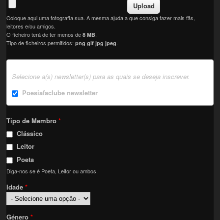
Coloque aqui uma fotografia sua. A mesma ajuda a que consiga fazer mais fãs,
leitores e/ou amigos.
O ficheiro terá de ter menos de
.
8 MB
Tipo de ficheiros permitidos:
.
png gif jpg jpeg
Selecione a(s) newsletter(s) para as quais se deseja inscrever.
Poesiafaclube newsletter
Tipo de Membro
*
Clássico
Leitor
Poeta
Diga-nos se é Poeta, Leitor ou ambos.
Idade
*
Género
*