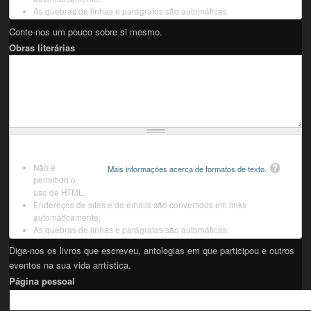
As quebras de linhas e parágrafos são automáticas.
Conte-nos um pouco sobre si mesmo.
Obras literárias
Não é
Mais informações acerca de formatos de texto.
permitido o
uso de HTML.
Endereços de sites e de emails são convertidos em links
automáticamente.
As quebras de linhas e parágrafos são automáticas.
Diga-nos os livros que escreveu, antologias em que participou e outros
eventos na sua vida arrtística.
Página pessoal