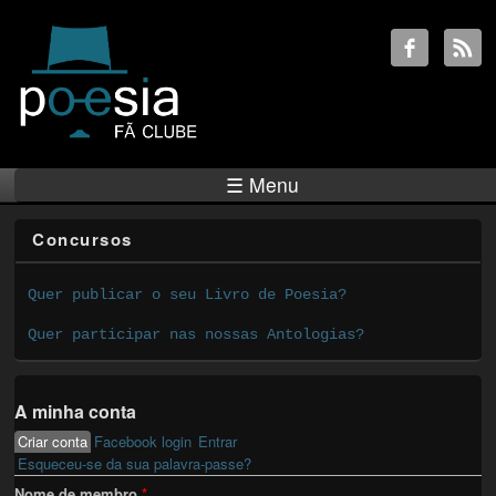
☰ Menu
Concursos
Quer publicar o seu Livro de Poesia?
Quer participar nas nossas Antologias?
A minha conta
Criar conta
(active tab)
Facebook login
Entrar
Primary tabs
Esqueceu-se da sua palavra-passe?
Nome de membro
*