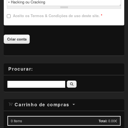
Aceito
os Termos & Condições de uso deste site.
*
Procurar:
Pesquisar
Carrinho de compras
0
Items
Total:
0.00€