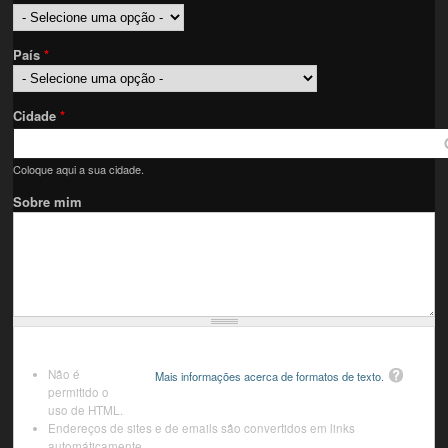
País
*
Cidade
*
Coloque aqui a sua cidade.
Sobre mim
Não é
Mais informações acerca de formatos de texto.
permitido o
uso de HTML.
Endereços de sites e de emails são convertidos em links
automáticamente.