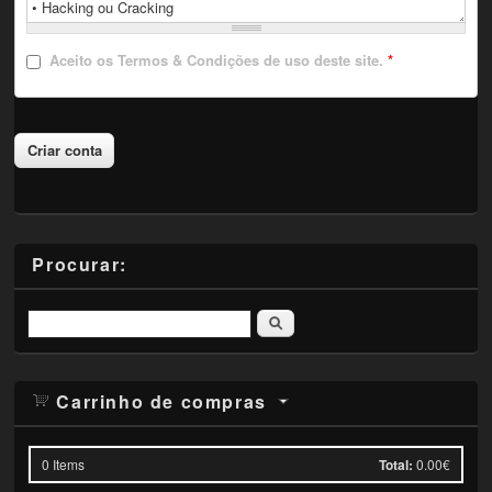
Aceito
os Termos & Condições de uso deste site.
*
Procurar:
Pesquisar
Carrinho de compras
0
Items
Total:
0.00€