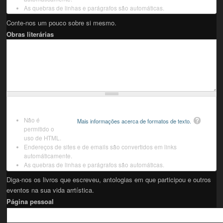
As quebras de linhas e parágrafos são automáticas.
Conte-nos um pouco sobre si mesmo.
Obras literárias
Não é
Mais informações acerca de formatos de texto.
permitido o
uso de HTML.
Endereços de sites e de emails são convertidos em links
automáticamente.
As quebras de linhas e parágrafos são automáticas.
Diga-nos os livros que escreveu, antologias em que participou e outros
eventos na sua vida arrtística.
Página pessoal