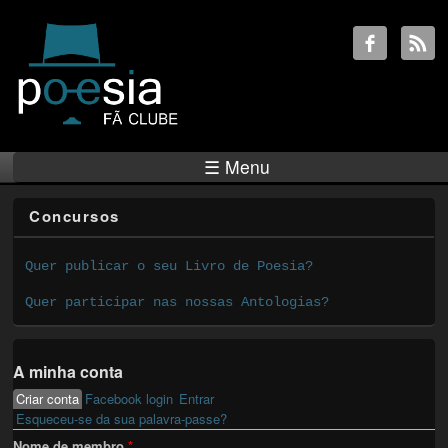
☰ Menu
Concursos
Quer publicar o seu Livro de Poesia?
Quer participar nas nossas Antologias?
A minha conta
Criar conta
(active tab)
Facebook login
Entrar
Primary tabs
Esqueceu-se da sua palavra-passe?
Nome de membro
*