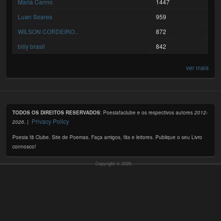
Maria Carmo
1447
Luan Soares
959
WILSON CORDEIRO...
872
billy brasil
842
ver mais
TODOS OS DIREITOS RESERVADOS
: Poesiafaclube e os respectivos autores
2012-
Privacy Policy
2026
. |
Poesia fã Clube. Site de Poemas. Faça amigos, fãs e leitores. Publique o seu Livro
connosco!
Copyright © 2026,