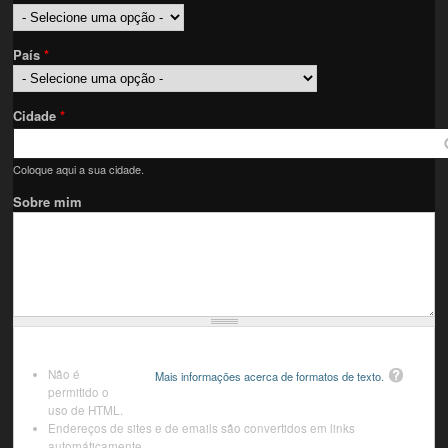
País
*
Cidade
*
Coloque aqui a sua cidade.
Sobre mim
Não é
Mais informações acerca de formatos de texto.
permitido o
uso de HTML.
Endereços de sites e de emails são convertidos em links
automáticamente.