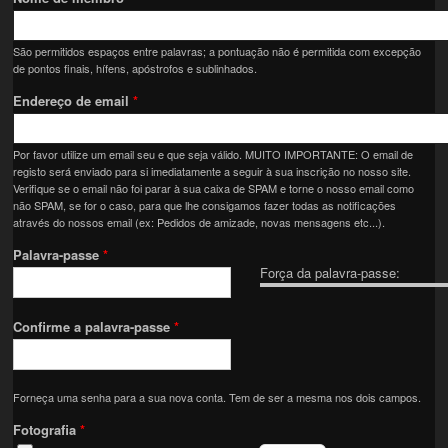
São permitidos espaços entre palavras; a pontuação não é permitida com excepção
de pontos finais, hífens, apóstrofos e sublinhados.
Endereço de email
*
Por favor utilize um email seu e que seja válido. MUITO IMPORTANTE: O email de
registo será enviado para si imediatamente a seguir à sua inscrição no nosso site.
Verifique se o email não foi parar à sua caixa de SPAM e torne o nosso email como
não SPAM, se for o caso, para que lhe consigamos fazer todas as notificações
através do nossos email (ex: Pedidos de amizade, novas mensagens etc...).
Palavra-passe
*
Força da palavra-passe:
Confirme a palavra-passe
*
Forneça uma senha para a sua nova conta. Tem de ser a mesma nos dois campos.
Fotografia
*