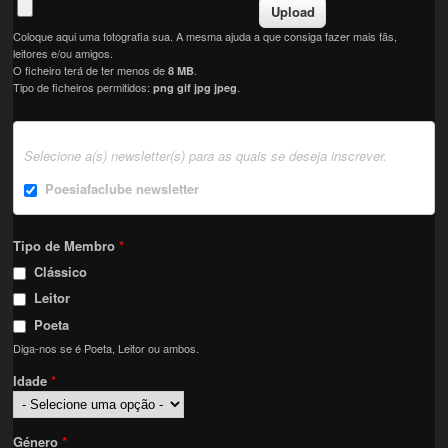
Coloque aqui uma fotografia sua. A mesma ajuda a que consiga fazer mais fãs,
leitores e/ou amigos.
O ficheiro terá de ter menos de
.
8 MB
Tipo de ficheiros permitidos:
.
png gif jpg jpeg
Selecione a(s) newsletter(s) para as quais se deseja inscrever.
Poesiafaclube newsletter
Tipo de Membro
*
Clássico
Leitor
Poeta
Diga-nos se é Poeta, Leitor ou ambos.
Idade
*
Género
*