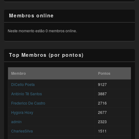
Membros online
Neste momento estão 0 membros online.
Top Membros (por pontos)
Membro
Pontos
DiCello Poeta
9127
António Tê Santos
3887
Frederico De Castro
2716
Hygora Hoxy
2677
admin
2323
CharlesSilva
1511