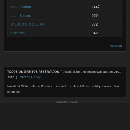
Maria Carmo
1447
Luan Soares
959
WILSON CORDEIRO...
872
billy brasil
842
ver mais
TODOS OS DIREITOS RESERVADOS
: Poesiafaclube e os respectivos autores
2012-
Privacy Policy
2026
. |
Poesia fã Clube. Site de Poemas. Faça amigos, fãs e leitores. Publique o seu Livro
connosco!
Copyright © 2026,