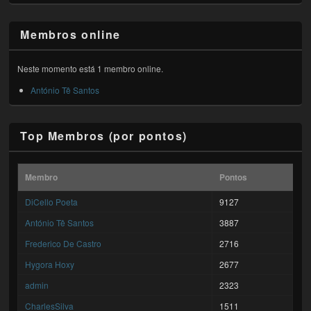
Membros online
Neste momento está 1 membro online.
António Tê Santos
Top Membros (por pontos)
Membro
Pontos
DiCello Poeta
9127
António Tê Santos
3887
Frederico De Castro
2716
Hygora Hoxy
2677
admin
2323
CharlesSilva
1511