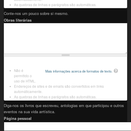
As quebras de linhas e parágrafos são automáticas.
Conte-nos um pouco sobre si mesmo.
Obras literárias
Não é
Mais informações acerca de formatos de texto.
permitido o
uso de HTML.
Endereços de sites e de emails são convertidos em links
automáticamente.
As quebras de linhas e parágrafos são automáticas.
Diga-nos os livros que escreveu, antologias em que participou e outros
eventos na sua vida arrtística.
Página pessoal