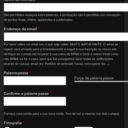
São permitidos espaços entre palavras; a pontuação não é permitida com excepção
de pontos finais, hífens, apóstrofos e sublinhados.
Endereço de email
*
Por favor utilize um email seu e que seja válido. MUITO IMPORTANTE: O email de
registo será enviado para si imediatamente a seguir à sua inscrição no nosso site.
Verifique se o email não foi parar à sua caixa de SPAM e torne o nosso email como
não SPAM, se for o caso, para que lhe consigamos fazer todas as notificações
através do nossos email (ex: Pedidos de amizade, novas mensagens etc...).
Palavra-passe
*
Força da palavra-passe:
Confirme a palavra-passe
*
Forneça uma senha para a sua nova conta. Tem de ser a mesma nos dois campos.
Fotografia
*