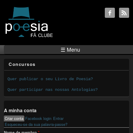
☰ Menu
Concursos
Quer publicar o seu Livro de Poesia?
Quer participar nas nossas Antologias?
A minha conta
Criar conta
(active tab)
Facebook login
Entrar
Primary tabs
Esqueceu-se da sua palavra-passe?
Nome de membro
*