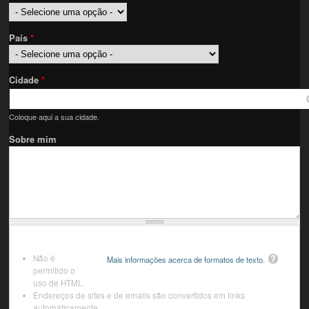
País
*
Cidade
*
Coloque aqui a sua cidade.
Sobre mim
Não é
Mais informações acerca de formatos de texto.
permitido o
uso de HTML.
Endereços de sites e de emails são convertidos em links
automáticamente.