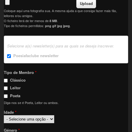
Coloque aqui uma fotografia sua. A mesma ajuda a que consiga fazer mais fãs,
leitores e/ou amigos.
O ficheiro terá de ter menos de
.
8 MB
Tipo de ficheiros permitidos:
.
png gif jpg jpeg
Selecione a(s) newsletter(s) para as quais se deseja inscrever.
Poesiafaclube newsletter
Tipo de Membro
*
Clássico
Leitor
Poeta
Diga-nos se é Poeta, Leitor ou ambos.
Idade
*
Género
*