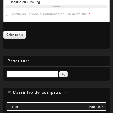
Aceito
os Termos & Condições de uso deste site.
*
Procurar:
Pesquisar
Carrinho de compras
0
Items
Total:
0.00€