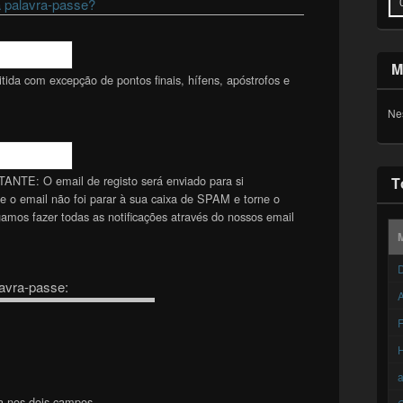
 palavra-passe?
M
ida com excepção de pontos finais, hífens, apóstrofos e
Ne
TANTE: O email de registo será enviado para si
T
se o email não foi parar à sua caixa de SPAM e torne o
mos fazer todas as notificações através do nossos email
D
avra-passe:
A
F
a nos dois campos.