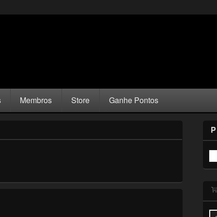
s
Membros
Store
Ganhe Pontos
P