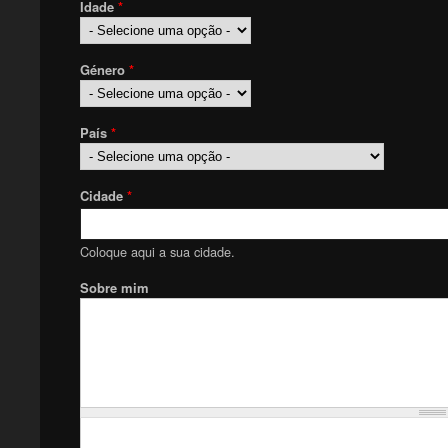
Idade
*
Género
*
País
*
Cidade
*
Coloque aqui a sua cidade.
Sobre mim