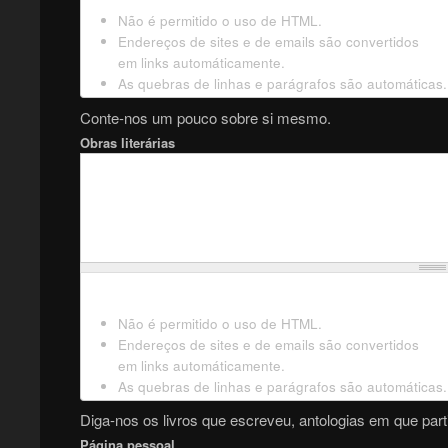
Não é permitido o uso de HTML.
Endereços de sites e de emails são convertidos
em links automáticamente.
As quebras de linhas e parágrafos são automáticas.
Conte-nos um pouco sobre si mesmo.
Obras literárias
Não é permitido o uso de HTML.
Endereços de sites e de emails são convertidos
em links automáticamente.
As quebras de linhas e parágrafos são automáticas.
Diga-nos os livros que escreveu, antologias em que parti
Página pessoal