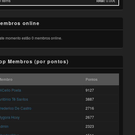
0
Items
Total:
0.00€
embros online
ste momento estão 0 membros online.
op Membros (por pontos)
Membro
Pontos
iCello Poeta
9127
ntónio Tê Santos
3887
rederico De Castro
2716
Hygora Hoxy
2677
admin
2323