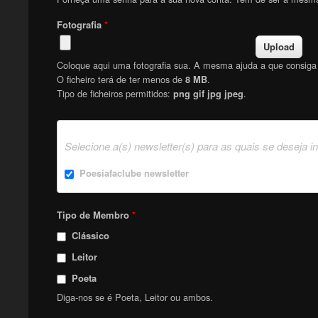
Fotografia
*
Coloque aqui uma fotografia sua. A mesma ajuda a que consiga f
O ficheiro terá de ter menos de
.
8 MB
Tipo de ficheiros permitidos:
.
png gif jpg jpeg
Selecione a(s) newsletter(s) para as quais se deseja i
Poesiafaclube newsletter
Tipo de Membro
*
Clássico
Leitor
Poeta
Diga-nos se é Poeta, Leitor ou ambos.