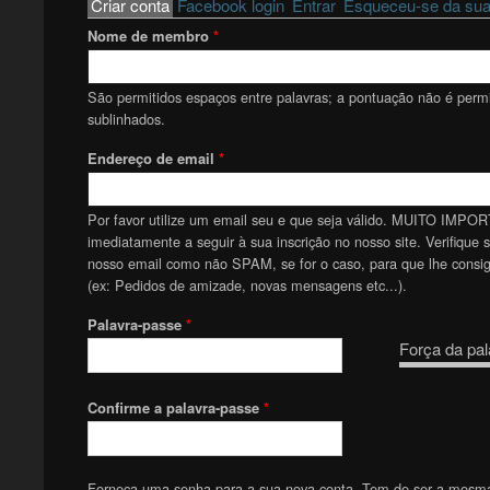
Primary tabs
Criar conta
(active tab)
Facebook login
Entrar
Esqueceu-se da sua
Nome de membro
*
São permitidos espaços entre palavras; a pontuação não é permit
sublinhados.
Endereço de email
*
Por favor utilize um email seu e que seja válido. MUITO IMPOR
imediatamente a seguir à sua inscrição no nosso site. Verifique 
nosso email como não SPAM, se for o caso, para que lhe consiga
(ex: Pedidos de amizade, novas mensagens etc...).
Palavra-passe
*
Força da pal
Confirme a palavra-passe
*
Forneça uma senha para a sua nova conta. Tem de ser a mesm