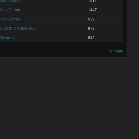
harlesSilva
1511
Maria Carmo
1447
Luan Soares
959
WILSON CORDEIRO...
872
illy brasil
842
ver mais