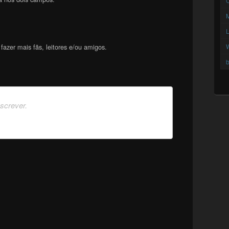
C
azer mais fãs, leitores e/ou amigos.
b
nscrever.