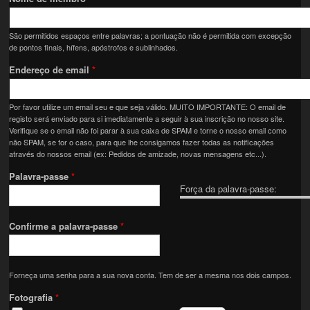
São permitidos espaços entre palavras; a pontuação não é permitida com excepção
de pontos finais, hífens, apóstrofos e sublinhados.
Endereço de email
*
Por favor utilize um email seu e que seja válido. MUITO IMPORTANTE: O email de
registo será enviado para si imediatamente a seguir à sua inscrição no nosso site.
Verifique se o email não foi parar à sua caixa de SPAM e torne o nosso email como
não SPAM, se for o caso, para que lhe consigamos fazer todas as notificações
através do nossos email (ex: Pedidos de amizade, novas mensagens etc...).
Palavra-passe
*
Força da palavra-passe:
Confirme a palavra-passe
*
Forneça uma senha para a sua nova conta. Tem de ser a mesma nos dois campos.
Fotografia
*