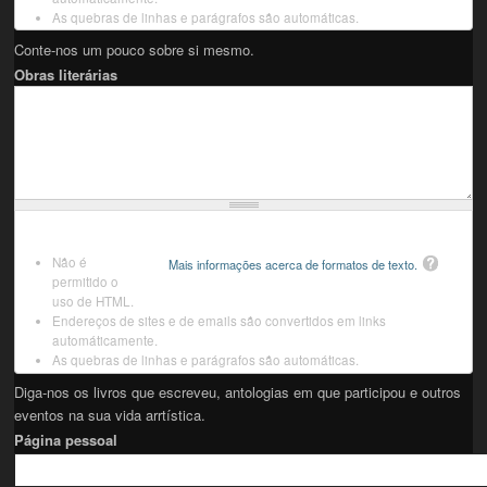
As quebras de linhas e parágrafos são automáticas.
Conte-nos um pouco sobre si mesmo.
Obras literárias
Não é
Mais informações acerca de formatos de texto.
permitido o
uso de HTML.
Endereços de sites e de emails são convertidos em links
automáticamente.
As quebras de linhas e parágrafos são automáticas.
Diga-nos os livros que escreveu, antologias em que participou e outros
eventos na sua vida arrtística.
Página pessoal