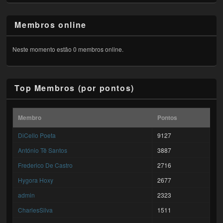
Membros online
Neste momento estão 0 membros online.
Top Membros (por pontos)
Membro
Pontos
DiCello Poeta
9127
António Tê Santos
3887
Frederico De Castro
2716
Hygora Hoxy
2677
admin
2323
CharlesSilva
1511