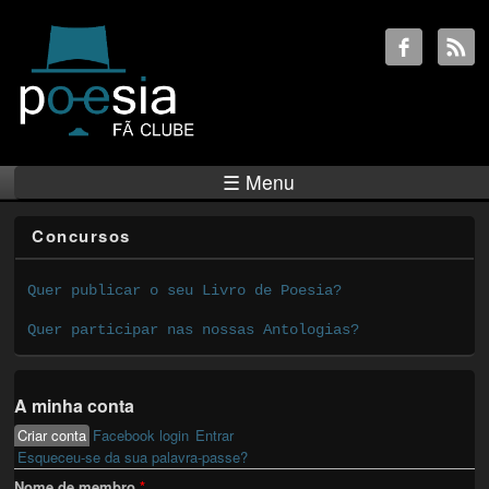
☰ Menu
Concursos
Quer publicar o seu Livro de Poesia?
Quer participar nas nossas Antologias?
A minha conta
Criar conta
(active tab)
Facebook login
Entrar
Primary tabs
Esqueceu-se da sua palavra-passe?
Nome de membro
*