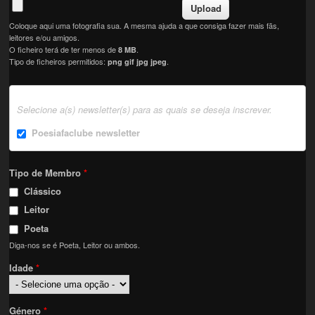
Coloque aqui uma fotografia sua. A mesma ajuda a que consiga fazer mais fãs,
leitores e/ou amigos.
O ficheiro terá de ter menos de
.
8 MB
Tipo de ficheiros permitidos:
.
png gif jpg jpeg
Selecione a(s) newsletter(s) para as quais se deseja inscrever.
Poesiafaclube newsletter
Tipo de Membro
*
Clássico
Leitor
Poeta
Diga-nos se é Poeta, Leitor ou ambos.
Idade
*
Género
*