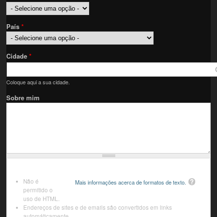
País
*
Cidade
*
Coloque aqui a sua cidade.
Sobre mim
Não é
Mais informações acerca de formatos de texto.
permitido o
uso de HTML.
Endereços de sites e de emails são convertidos em links
automáticamente.