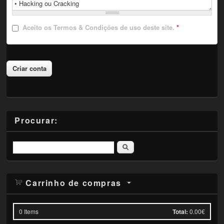
Aceito
os Termos & Condições de uso deste site.
*
Procurar:
Pesquisar
Carrinho de compras
0
Items
Total:
0.00€