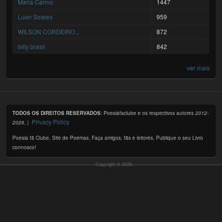
Maria Carmo
1447
Luan Soares
959
WILSON CORDEIRO...
872
billy brasil
842
ver mais
TODOS OS DIREITOS RESERVADOS
: Poesiafaclube e os respectivos autores
2012-
Privacy Policy
2026
. |
Poesia fã Clube. Site de Poemas. Faça amigos, fãs e leitores. Publique o seu Livro
connosco!
Copyright © 2026,