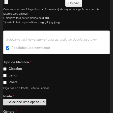
Coloque aqui uma fotografia sua. A mesma ajuda a que consiga fazer mais fãs,
leitores e/ou amigos.
O ficheiro terá de ter menos de
.
8 MB
Tipo de ficheiros permitidos:
.
png gif jpg jpeg
Selecione a(s) newsletter(s) para as quais se deseja inscrever.
Poesiafaclube newsletter
Tipo de Membro
*
Clássico
Leitor
Poeta
Diga-nos se é Poeta, Leitor ou ambos.
Idade
*
Género
*