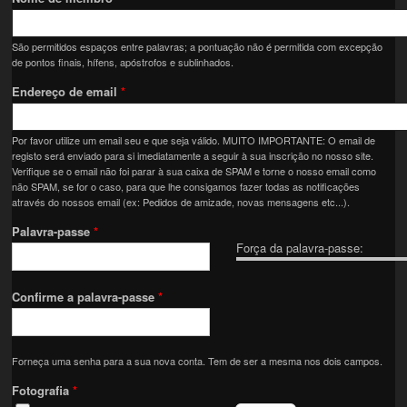
São permitidos espaços entre palavras; a pontuação não é permitida com excepção
de pontos finais, hífens, apóstrofos e sublinhados.
Endereço de email
*
Por favor utilize um email seu e que seja válido. MUITO IMPORTANTE: O email de
registo será enviado para si imediatamente a seguir à sua inscrição no nosso site.
Verifique se o email não foi parar à sua caixa de SPAM e torne o nosso email como
não SPAM, se for o caso, para que lhe consigamos fazer todas as notificações
através do nossos email (ex: Pedidos de amizade, novas mensagens etc...).
Palavra-passe
*
Força da palavra-passe:
Confirme a palavra-passe
*
Forneça uma senha para a sua nova conta. Tem de ser a mesma nos dois campos.
Fotografia
*