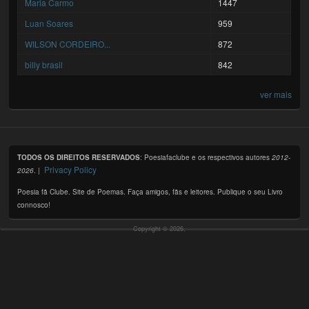
Maria Carmo
1447
Luan Soares
959
WILSON CORDEIRO...
872
billy brasil
842
ver mais
TODOS OS DIREITOS RESERVADOS
: Poesiafaclube e os respectivos autores
2012-
Privacy Policy
2026
. |
Poesia fã Clube. Site de Poemas. Faça amigos, fãs e leitores. Publique o seu Livro
connosco!
Copyright © 2026,