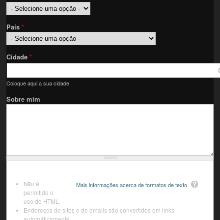
País
*
Cidade
*
Coloque aqui a sua cidade.
Sobre mim
Não é
Mais informações acerca de formatos de texto.
permitido o
uso de HTML.
Endereços de sites e de emails são convertidos em links
automáticamente.