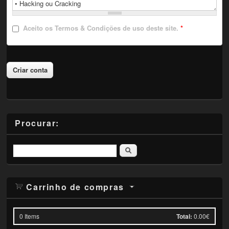
Aceito
os Termos & Condições de uso deste site.
*
Procurar:
Pesquisar
Carrinho de compras
0
Items
Total:
0.00€