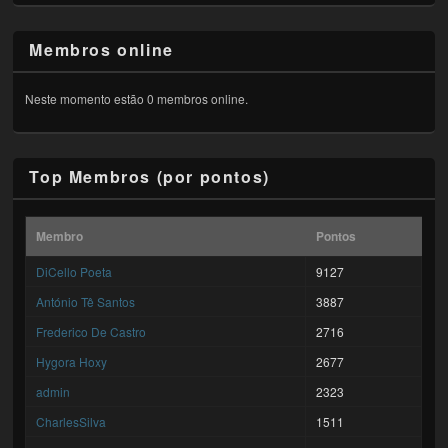
Membros online
Neste momento estão 0 membros online.
Top Membros (por pontos)
Membro
Pontos
DiCello Poeta
9127
António Tê Santos
3887
Frederico De Castro
2716
Hygora Hoxy
2677
admin
2323
CharlesSilva
1511