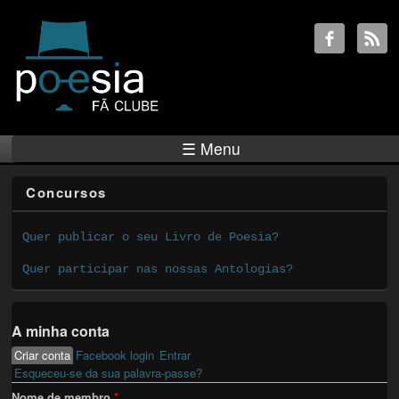
☰ Menu
Concursos
Quer publicar o seu Livro de Poesia?
Quer participar nas nossas Antologias?
A minha conta
Criar conta
(active tab)
Facebook login
Entrar
Primary tabs
Esqueceu-se da sua palavra-passe?
Nome de membro
*