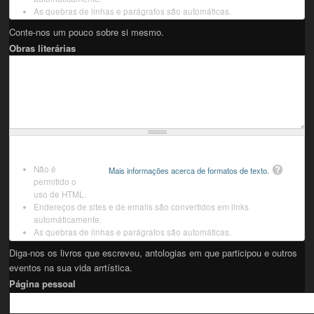
As quebras de linhas e parágrafos são automáticas.
Conte-nos um pouco sobre si mesmo.
Obras literárias
Não é
Mais informações acerca de formatos de texto.
permitido o
uso de HTML.
Endereços de sites e de emails são convertidos em links
automáticamente.
As quebras de linhas e parágrafos são automáticas.
Diga-nos os livros que escreveu, antologias em que participou e outros
eventos na sua vida arrtística.
Página pessoal