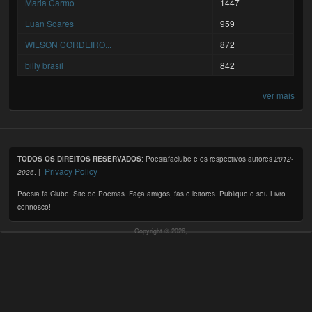
Maria Carmo
1447
Luan Soares
959
WILSON CORDEIRO...
872
billy brasil
842
ver mais
TODOS OS DIREITOS RESERVADOS
: Poesiafaclube e os respectivos autores
2012-
Privacy Policy
2026
. |
Poesia fã Clube. Site de Poemas. Faça amigos, fãs e leitores. Publique o seu Livro
connosco!
Copyright © 2026,