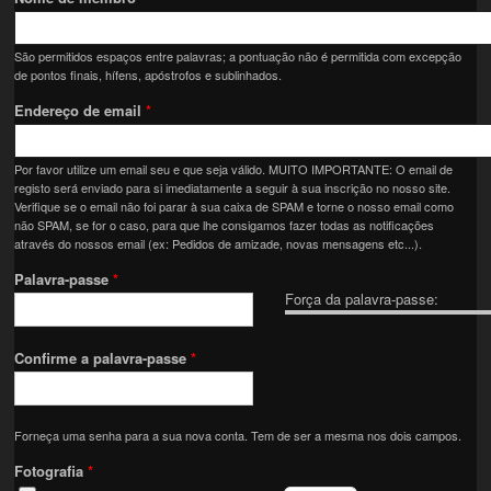
São permitidos espaços entre palavras; a pontuação não é permitida com excepção
de pontos finais, hífens, apóstrofos e sublinhados.
Endereço de email
*
Por favor utilize um email seu e que seja válido. MUITO IMPORTANTE: O email de
registo será enviado para si imediatamente a seguir à sua inscrição no nosso site.
Verifique se o email não foi parar à sua caixa de SPAM e torne o nosso email como
não SPAM, se for o caso, para que lhe consigamos fazer todas as notificações
através do nossos email (ex: Pedidos de amizade, novas mensagens etc...).
Palavra-passe
*
Força da palavra-passe:
Confirme a palavra-passe
*
Forneça uma senha para a sua nova conta. Tem de ser a mesma nos dois campos.
Fotografia
*