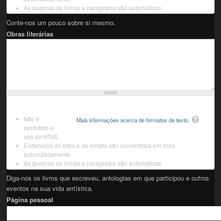
As quebras de linhas e parágrafos são automáticas.
Conte-nos um pouco sobre si mesmo.
Obras literárias
Não é
Mais informações acerca de formatos de texto.
permitido o
uso de HTML.
Endereços de sites e de emails são convertidos em links
automáticamente.
As quebras de linhas e parágrafos são automáticas.
Diga-nos os livros que escreveu, antologias em que participou e outros
eventos na sua vida arrtística.
Página pessoal