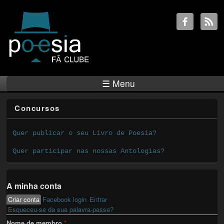
☰ Menu
Concursos
Quer publicar o seu Livro de Poesia?
Quer participar nas nossas Antologias?
A minha conta
Criar conta
(active tab)
Facebook login
Entrar
Primary tabs
Esqueceu-se da sua palavra-passe?
Nome de membro
*