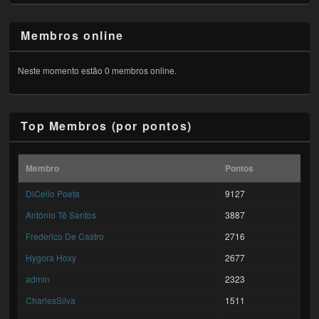
Membros online
Neste momento estão 0 membros online.
Top Membros (por pontos)
Membro
Pontos
DiCello Poeta
9127
António Tê Santos
3887
Frederico De Castro
2716
Hygora Hoxy
2677
admin
2323
CharlesSilva
1511