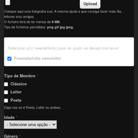
Coloque aqui uma fotografia sua. A mesma ajuda a que consiga fazer mais fãs,
leitores e/ou amigos.
O ficheiro terá de ter menos de
.
8 MB
Tipo de ficheiros permitidos:
.
png gif jpg jpeg
Selecione a(s) newsletter(s) para as quais se deseja inscrever.
Poesiafaclube newsletter
Tipo de Membro
*
Clássico
Leitor
Poeta
Diga-nos se é Poeta, Leitor ou ambos.
Idade
*
Género
*