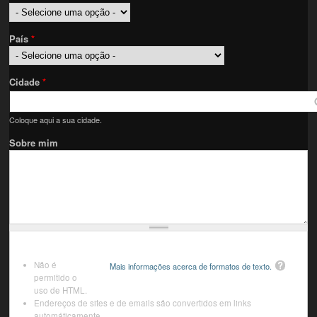
País
*
Cidade
*
Coloque aqui a sua cidade.
Sobre mim
Não é
Mais informações acerca de formatos de texto.
permitido o
uso de HTML.
Endereços de sites e de emails são convertidos em links
automáticamente.