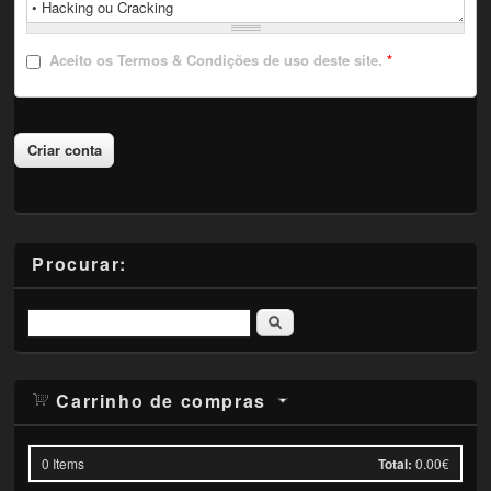
Aceito
os Termos & Condições de uso deste site.
*
Procurar:
Pesquisar
Carrinho de compras
0
Items
Total:
0.00€