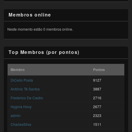
Membros online
Neste momento estão 0 membros online.
Top Membros (por pontos)
Membro
Pontos
DiCello Poeta
9127
António Tê Santos
3887
Frederico De Castro
2716
Hygora Hoxy
2677
admin
2323
CharlesSilva
1511