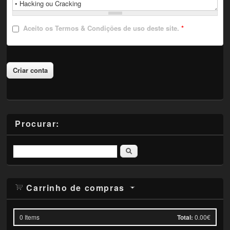
Aceito
os Termos & Condições de uso deste site.
*
Procurar:
Pesquisar
Carrinho de compras
0
Items
Total:
0.00€