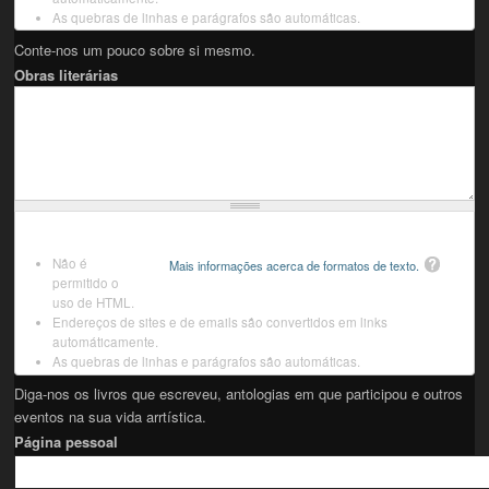
As quebras de linhas e parágrafos são automáticas.
Conte-nos um pouco sobre si mesmo.
Obras literárias
Não é
Mais informações acerca de formatos de texto.
permitido o
uso de HTML.
Endereços de sites e de emails são convertidos em links
automáticamente.
As quebras de linhas e parágrafos são automáticas.
Diga-nos os livros que escreveu, antologias em que participou e outros
eventos na sua vida arrtística.
Página pessoal