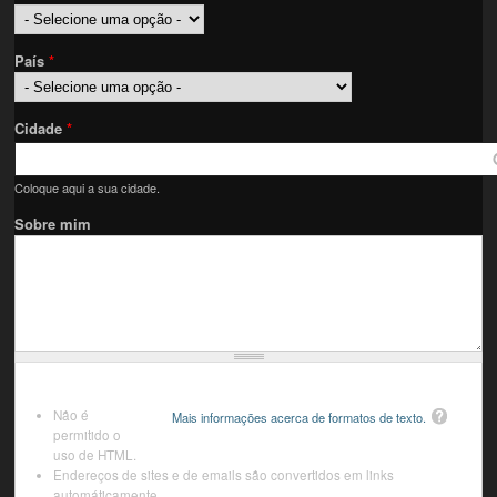
País
*
Cidade
*
Coloque aqui a sua cidade.
Sobre mim
Não é
Mais informações acerca de formatos de texto.
permitido o
uso de HTML.
Endereços de sites e de emails são convertidos em links
automáticamente.