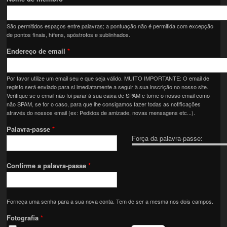
São permitidos espaços entre palavras; a pontuação não é permitida com excepção
de pontos finais, hífens, apóstrofos e sublinhados.
Endereço de email
*
Por favor utilize um email seu e que seja válido. MUITO IMPORTANTE: O email de
registo será enviado para si imediatamente a seguir à sua inscrição no nosso site.
Verifique se o email não foi parar à sua caixa de SPAM e torne o nosso email como
não SPAM, se for o caso, para que lhe consigamos fazer todas as notificações
através do nossos email (ex: Pedidos de amizade, novas mensagens etc...).
Palavra-passe
*
Força da palavra-passe:
Confirme a palavra-passe
*
Forneça uma senha para a sua nova conta. Tem de ser a mesma nos dois campos.
Fotografia
*