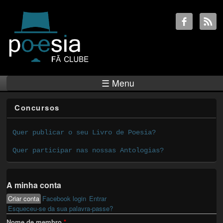
☰ Menu
Concursos
Quer publicar o seu Livro de Poesia?
Quer participar nas nossas Antologias?
A minha conta
Criar conta
(active tab)
Facebook login
Entrar
Primary tabs
Esqueceu-se da sua palavra-passe?
Nome de membro
*