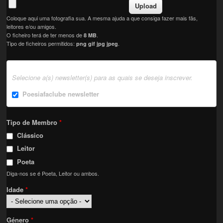
Coloque aqui uma fotografia sua. A mesma ajuda a que consiga fazer mais fãs,
leitores e/ou amigos.
O ficheiro terá de ter menos de
.
8 MB
Tipo de ficheiros permitidos:
.
png gif jpg jpeg
Selecione a(s) newsletter(s) para as quais se deseja inscrever.
Poesiafaclube newsletter
Tipo de Membro
*
Clássico
Leitor
Poeta
Diga-nos se é Poeta, Leitor ou ambos.
Idade
*
Género
*