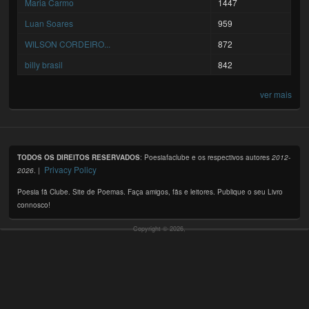
Maria Carmo
1447
Luan Soares
959
WILSON CORDEIRO...
872
billy brasil
842
ver mais
TODOS OS DIREITOS RESERVADOS
: Poesiafaclube e os respectivos autores
2012-
Privacy Policy
2026
. |
Poesia fã Clube. Site de Poemas. Faça amigos, fãs e leitores. Publique o seu Livro
connosco!
Copyright © 2026,