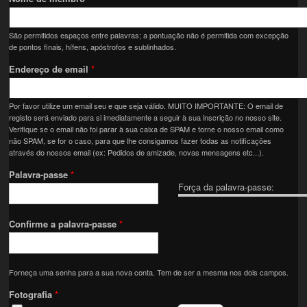
São permitidos espaços entre palavras; a pontuação não é permitida com excepção
de pontos finais, hífens, apóstrofos e sublinhados.
Endereço de email
*
Por favor utilize um email seu e que seja válido. MUITO IMPORTANTE: O email de
registo será enviado para si imediatamente a seguir à sua inscrição no nosso site.
Verifique se o email não foi parar à sua caixa de SPAM e torne o nosso email como
não SPAM, se for o caso, para que lhe consigamos fazer todas as notificações
através do nossos email (ex: Pedidos de amizade, novas mensagens etc...).
Palavra-passe
*
Força da palavra-passe:
Confirme a palavra-passe
*
Forneça uma senha para a sua nova conta. Tem de ser a mesma nos dois campos.
Fotografia
*