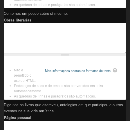
As quebras de linhas e parágrafos são automáticas.
Conte-nos um pouco sobre si mesmo.
Obras literárias
Não é
Mais informações acerca de formatos de texto.
permitido o
uso de HTML.
Endereços de sites e de emails são convertidos em links
automáticamente.
As quebras de linhas e parágrafos são automáticas.
Diga-nos os livros que escreveu, antologias em que participou e outros
eventos na sua vida arrtística.
Página pessoal