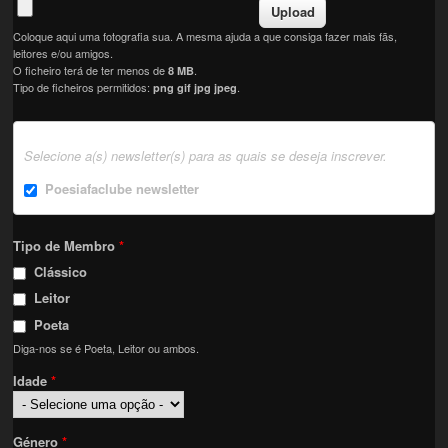
Coloque aqui uma fotografia sua. A mesma ajuda a que consiga fazer mais fãs,
leitores e/ou amigos.
O ficheiro terá de ter menos de
.
8 MB
Tipo de ficheiros permitidos:
.
png gif jpg jpeg
Selecione a(s) newsletter(s) para as quais se deseja inscrever.
Poesiafaclube newsletter
Tipo de Membro
*
Clássico
Leitor
Poeta
Diga-nos se é Poeta, Leitor ou ambos.
Idade
*
Género
*