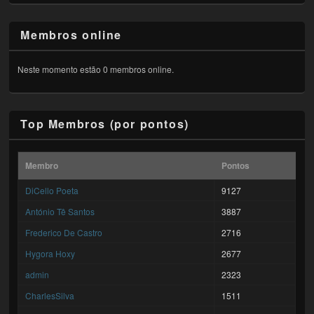
Membros online
Neste momento estão 0 membros online.
Top Membros (por pontos)
Membro
Pontos
DiCello Poeta
9127
António Tê Santos
3887
Frederico De Castro
2716
Hygora Hoxy
2677
admin
2323
CharlesSilva
1511