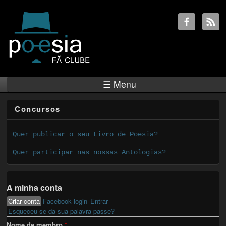
☰ Menu
Concursos
Quer publicar o seu Livro de Poesia?
Quer participar nas nossas Antologias?
A minha conta
Criar conta
(active tab)
Facebook login
Entrar
Primary tabs
Esqueceu-se da sua palavra-passe?
Nome de membro
*