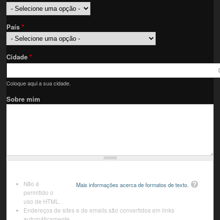
País
*
Cidade
*
Coloque aqui a sua cidade.
Sobre mim
Não é
Mais informações acerca de formatos de texto.
permitido o
uso de HTML.
Endereços de sites e de emails são convertidos em links
automáticamente.