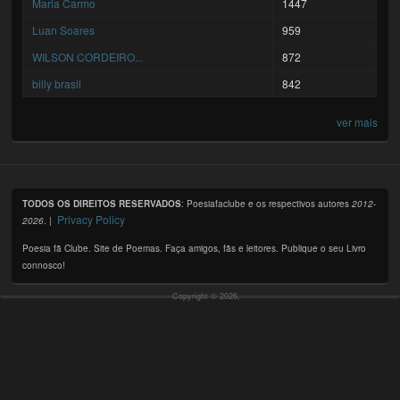
Maria Carmo
1447
Luan Soares
959
WILSON CORDEIRO...
872
billy brasil
842
ver mais
TODOS OS DIREITOS RESERVADOS
: Poesiafaclube e os respectivos autores
2012-
Privacy Policy
2026
. |
Poesia fã Clube. Site de Poemas. Faça amigos, fãs e leitores. Publique o seu Livro
connosco!
Copyright © 2026,