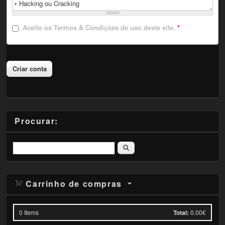
Aceito
os Termos & Condições de uso deste site.
*
Procurar:
Pesquisar
Carrinho de compras
0
Items
Total:
0.00€