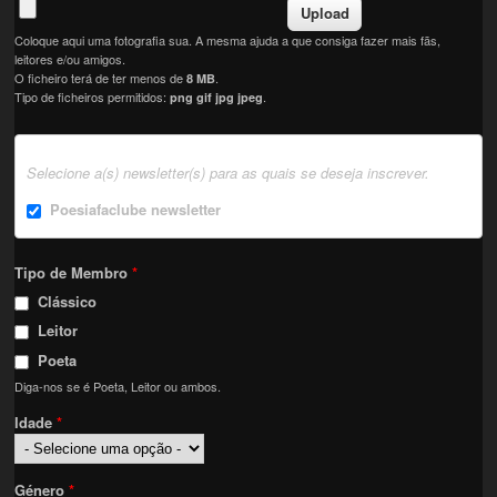
Coloque aqui uma fotografia sua. A mesma ajuda a que consiga fazer mais fãs,
leitores e/ou amigos.
O ficheiro terá de ter menos de
.
8 MB
Tipo de ficheiros permitidos:
.
png gif jpg jpeg
Selecione a(s) newsletter(s) para as quais se deseja inscrever.
Poesiafaclube newsletter
Tipo de Membro
*
Clássico
Leitor
Poeta
Diga-nos se é Poeta, Leitor ou ambos.
Idade
*
Género
*