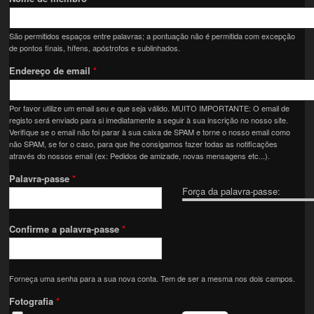
São permitidos espaços entre palavras; a pontuação não é permitida com excepção
de pontos finais, hífens, apóstrofos e sublinhados.
Endereço de email
*
Por favor utilize um email seu e que seja válido. MUITO IMPORTANTE: O email de
registo será enviado para si imediatamente a seguir à sua inscrição no nosso site.
Verifique se o email não foi parar à sua caixa de SPAM e torne o nosso email como
não SPAM, se for o caso, para que lhe consigamos fazer todas as notificações
através do nossos email (ex: Pedidos de amizade, novas mensagens etc...).
Palavra-passe
*
Força da palavra-passe:
Confirme a palavra-passe
*
Forneça uma senha para a sua nova conta. Tem de ser a mesma nos dois campos.
Fotografia
*