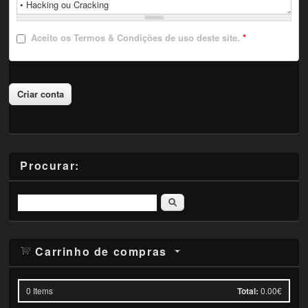
Aceito
os Termos & Condições de uso deste site.
*
Procurar:
Pesquisar
Carrinho de compras
0
Items
Total:
0.00€