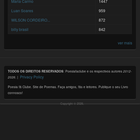
Maria Carmo
1447
Luan Soares
959
WILSON CORDEIRO...
872
billy brasil
842
ver mais
TODOS OS DIREITOS RESERVADOS
: Poesiafaclube e os respectivos autores
2012-
Privacy Policy
2026
. |
Poesia fã Clube. Site de Poemas. Faça amigos, fãs e leitores. Publique o seu Livro
connosco!
Copyright © 2026,