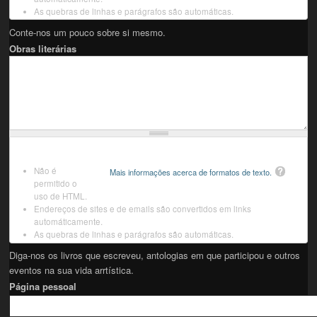
As quebras de linhas e parágrafos são automáticas.
Conte-nos um pouco sobre si mesmo.
Obras literárias
Não é
Mais informações acerca de formatos de texto.
permitido o
uso de HTML.
Endereços de sites e de emails são convertidos em links
automáticamente.
As quebras de linhas e parágrafos são automáticas.
Diga-nos os livros que escreveu, antologias em que participou e outros
eventos na sua vida arrtística.
Página pessoal