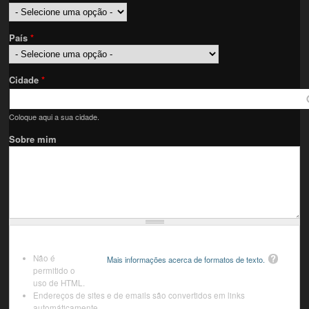
País
*
Cidade
*
Coloque aqui a sua cidade.
Sobre mim
Não é
Mais informações acerca de formatos de texto.
permitido o
uso de HTML.
Endereços de sites e de emails são convertidos em links
automáticamente.