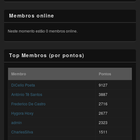
Membros online
Neste momento estão 0 membros online.
Top Membros (por pontos)
Membro
Pontos
DiCello Poeta
9127
António Tê Santos
3887
Frederico De Castro
2716
Hygora Hoxy
2677
admin
2323
CharlesSilva
1511