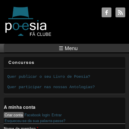
☰ Menu
Concursos
Quer publicar o seu Livro de Poesia?
Quer participar nas nossas Antologias?
A minha conta
Criar conta
(active tab)
Facebook login
Entrar
Primary tabs
Esqueceu-se da sua palavra-passe?
Nome de membro
*