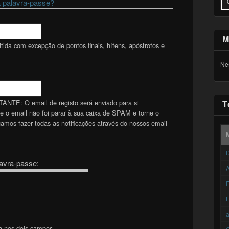
 palavra-passe?
M
ida com excepção de pontos finais, hífens, apóstrofos e
Ne
TANTE: O email de registo será enviado para si
T
se o email não foi parar à sua caixa de SPAM e torne o
mos fazer todas as notificações através do nossos email
D
avra-passe:
A
F
a nos dois campos.