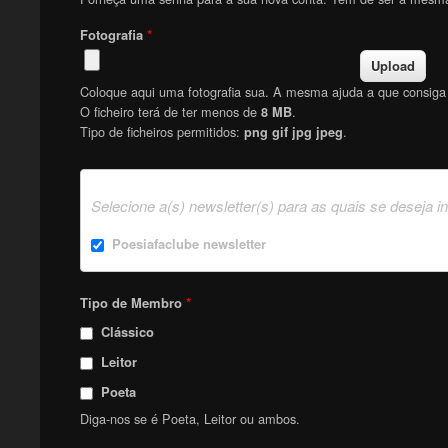
Fotografia
*
Coloque aqui uma fotografia sua. A mesma ajuda a que consiga f
O ficheiro terá de ter menos de
.
8 MB
Tipo de ficheiros permitidos:
.
png gif jpg jpeg
Selecione a(s) newsletter(s) para as quais se deseja i
Poesiafaclube newsletter
Tipo de Membro
*
Clássico
Leitor
Poeta
Diga-nos se é Poeta, Leitor ou ambos.