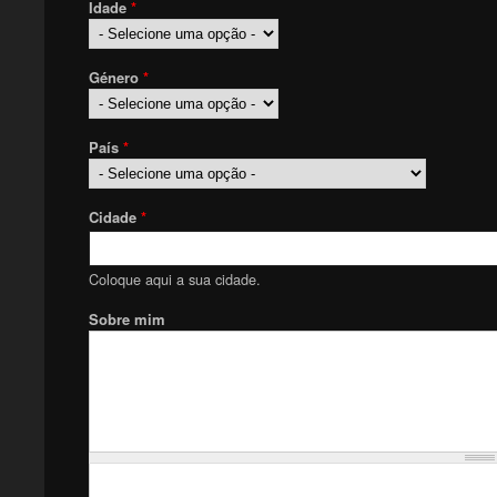
Idade
*
Género
*
País
*
Cidade
*
Coloque aqui a sua cidade.
Sobre mim