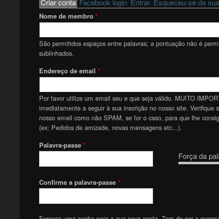
Primary tabs
Criar conta
(active tab)
Facebook login
Entrar
Esqueceu-se da sua
Nome de membro
*
São permitidos espaços entre palavras; a pontuação não é permit
sublinhados.
Endereço de email
*
Por favor utilize um email seu e que seja válido. MUITO IMPOR
imediatamente a seguir à sua inscrição no nosso site. Verifique 
nosso email como não SPAM, se for o caso, para que lhe consiga
(ex: Pedidos de amizade, novas mensagens etc...).
Palavra-passe
*
Força da pal
Confirme a palavra-passe
*
Forneça uma senha para a sua nova conta. Tem de ser a mesm