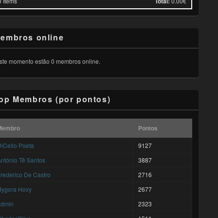
0
Items
Total:
0.00€
embros online
ste momento estão 0 membros online.
op Membros (por pontos)
Membro
Pontos
iCello Poeta
9127
ntónio Tê Santos
3887
rederico De Castro
2716
Hygora Hoxy
2677
admin
2323