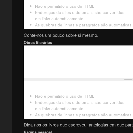
Não é permitido o uso de HTML.
Endereços de sites e de emails são convertidos
em links automáticamente.
As quebras de linhas e parágrafos são automáticas.
Conte-nos um pouco sobre si mesmo.
Obras literárias
Não é permitido o uso de HTML.
Endereços de sites e de emails são convertidos
em links automáticamente.
As quebras de linhas e parágrafos são automáticas.
Diga-nos os livros que escreveu, antologias em que parti
Página pessoal