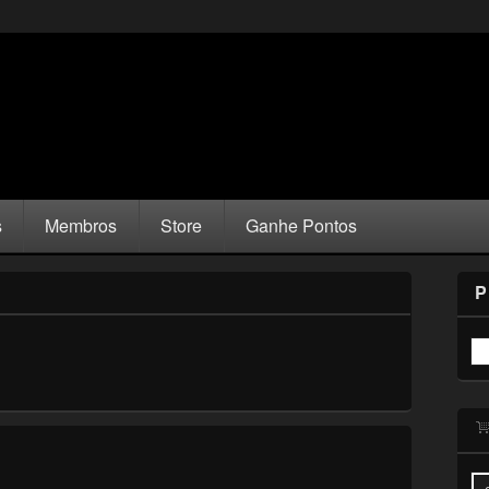
s
Membros
Store
Ganhe Pontos
P