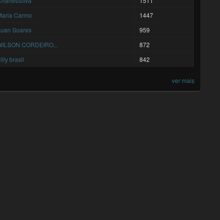
harlesSilva
1511
Maria Carmo
1447
Luan Soares
959
WILSON CORDEIRO...
872
illy brasil
842
ver mais