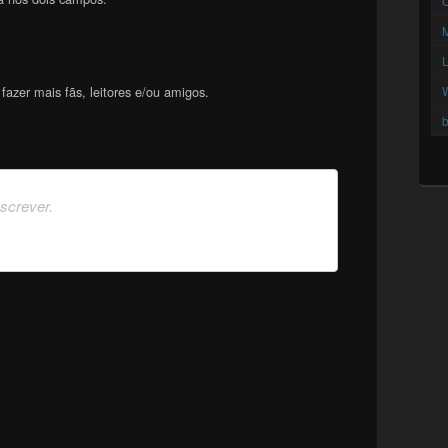
C
azer mais fãs, leitores e/ou amigos.
b
nscrever.