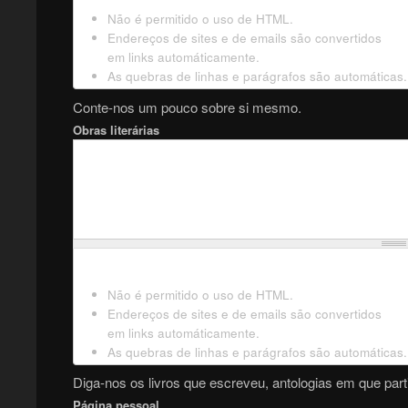
Não é permitido o uso de HTML.
Endereços de sites e de emails são convertidos
em links automáticamente.
As quebras de linhas e parágrafos são automáticas.
Conte-nos um pouco sobre si mesmo.
Obras literárias
Não é permitido o uso de HTML.
Endereços de sites e de emails são convertidos
em links automáticamente.
As quebras de linhas e parágrafos são automáticas.
Diga-nos os livros que escreveu, antologias em que parti
Página pessoal