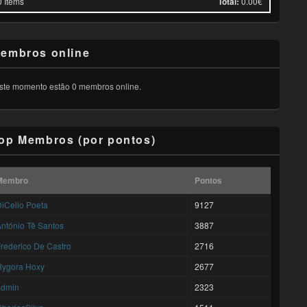
0
Items
Total:
0.00€
embros online
ste momento estão 0 membros online.
op Membros (por pontos)
Membro
Pontos
iCello Poeta
9127
ntónio Tê Santos
3887
rederico De Castro
2716
Hygora Hoxy
2677
admin
2323