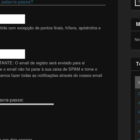
 palavra-passe?
M
ida com excepção de pontos finais, hífens, apóstrofos e
Ne
TANTE: O email de registo será enviado para si
T
se o email não foi parar à sua caixa de SPAM e torne o
mos fazer todas as notificações através do nossos email
D
avra-passe:
A
F
a nos dois campos.