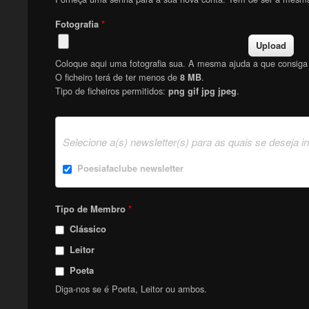
Fotografia
*
Coloque aqui uma fotografia sua. A mesma ajuda a que consiga f
O ficheiro terá de ter menos de
.
8 MB
Tipo de ficheiros permitidos:
.
png gif jpg jpeg
Selecione a(s) newsletter(s) para as quais se deseja i
Poesiafaclube newsletter
Tipo de Membro
*
Clássico
Leitor
Poeta
Diga-nos se é Poeta, Leitor ou ambos.