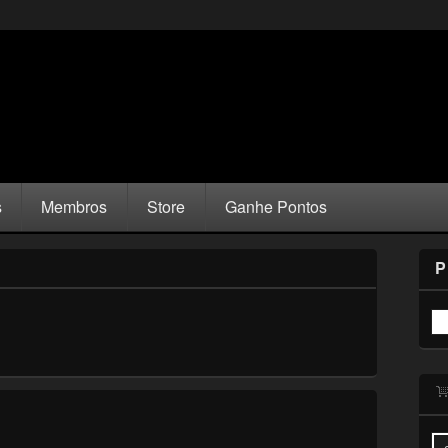
s
Membros
Store
Ganhe Pontos
P