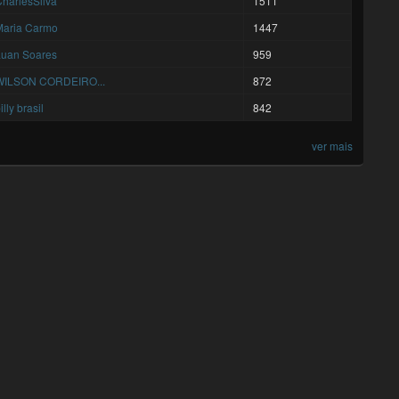
harlesSilva
1511
Maria Carmo
1447
Luan Soares
959
WILSON CORDEIRO...
872
illy brasil
842
ver mais