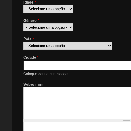
Idade
*
Género
*
País
*
Cidade
*
Coloque aqui a sua cidade.
Sobre mim