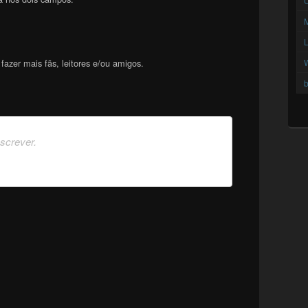
C
azer mais fãs, leitores e/ou amigos.
b
nscrever.