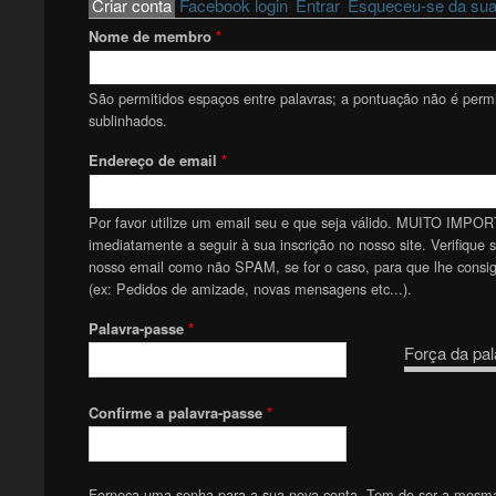
Primary tabs
Criar conta
(active tab)
Facebook login
Entrar
Esqueceu-se da sua
Nome de membro
*
São permitidos espaços entre palavras; a pontuação não é permit
sublinhados.
Endereço de email
*
Por favor utilize um email seu e que seja válido. MUITO IMPOR
imediatamente a seguir à sua inscrição no nosso site. Verifique 
nosso email como não SPAM, se for o caso, para que lhe consiga
(ex: Pedidos de amizade, novas mensagens etc...).
Palavra-passe
*
Força da pal
Confirme a palavra-passe
*
Forneça uma senha para a sua nova conta. Tem de ser a mesm