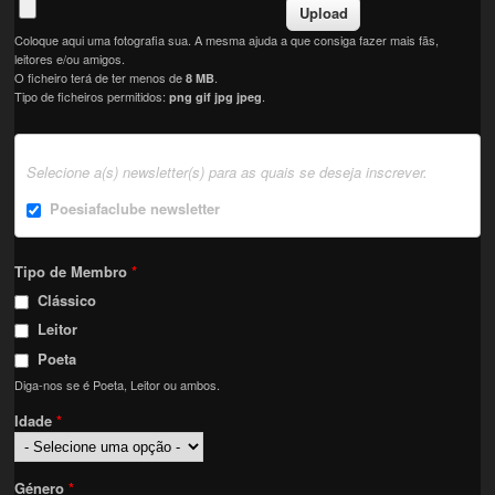
Coloque aqui uma fotografia sua. A mesma ajuda a que consiga fazer mais fãs,
leitores e/ou amigos.
O ficheiro terá de ter menos de
.
8 MB
Tipo de ficheiros permitidos:
.
png gif jpg jpeg
Selecione a(s) newsletter(s) para as quais se deseja inscrever.
Poesiafaclube newsletter
Tipo de Membro
*
Clássico
Leitor
Poeta
Diga-nos se é Poeta, Leitor ou ambos.
Idade
*
Género
*