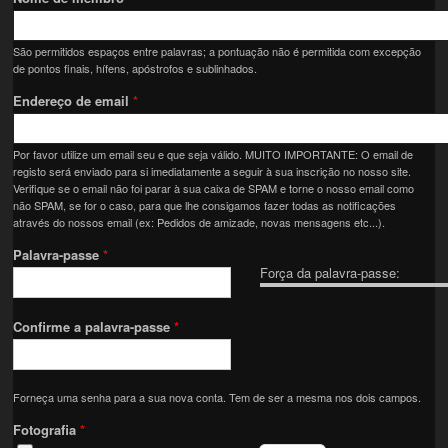
São permitidos espaços entre palavras; a pontuação não é permitida com excepção
de pontos finais, hífens, apóstrofos e sublinhados.
Endereço de email
*
Por favor utilize um email seu e que seja válido. MUITO IMPORTANTE: O email de
registo será enviado para si imediatamente a seguir à sua inscrição no nosso site.
Verifique se o email não foi parar à sua caixa de SPAM e torne o nosso email como
não SPAM, se for o caso, para que lhe consigamos fazer todas as notificações
através do nossos email (ex: Pedidos de amizade, novas mensagens etc...).
Palavra-passe
*
Força da palavra-passe:
Confirme a palavra-passe
*
Forneça uma senha para a sua nova conta. Tem de ser a mesma nos dois campos.
Fotografia
*