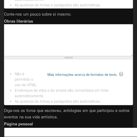
As quebras de linhas e parágrafos são automáticas.
Conte-nos um pouco sobre si mesmo.
Obras literárias
Não é
Mais informações acerca de formatos de texto.
permitido o
uso de HTML.
Endereços de sites e de emails são convertidos em links
automáticamente.
As quebras de linhas e parágrafos são automáticas.
Diga-nos os livros que escreveu, antologias em que participou e outros
eventos na sua vida arrtística.
Página pessoal