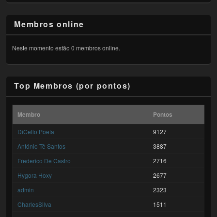
Membros online
Neste momento estão 0 membros online.
Top Membros (por pontos)
Membro
Pontos
DiCello Poeta
9127
António Tê Santos
3887
Frederico De Castro
2716
Hygora Hoxy
2677
admin
2323
CharlesSilva
1511