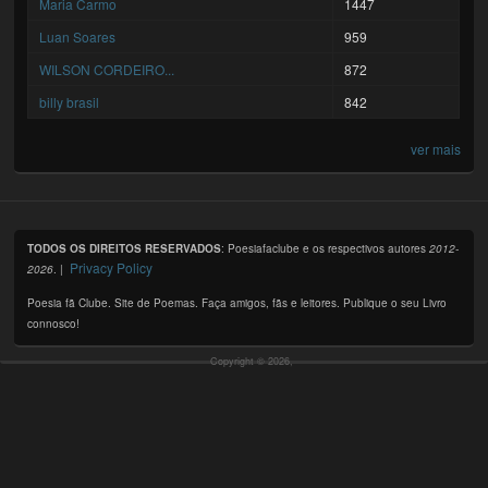
Maria Carmo
1447
Luan Soares
959
WILSON CORDEIRO...
872
billy brasil
842
ver mais
TODOS OS DIREITOS RESERVADOS
: Poesiafaclube e os respectivos autores
2012-
Privacy Policy
2026
. |
Poesia fã Clube. Site de Poemas. Faça amigos, fãs e leitores. Publique o seu Livro
connosco!
Copyright © 2026,