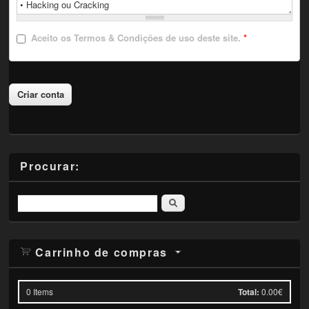
Aceito
os Termos & Condições de uso deste site.
*
Procurar:
Pesquisar
Carrinho de compras
0
Items
Total:
0.00€