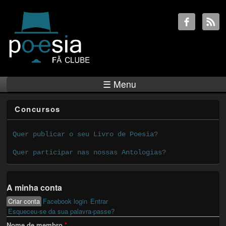
☰ Menu
Concursos
Quer publicar o seu Livro de Poesia?
Quer participar nas nossas Antologias?
A minha conta
Criar conta
(active tab)
Facebook login
Entrar
Primary tabs
Esqueceu-se da sua palavra-passe?
Nome de membro
*