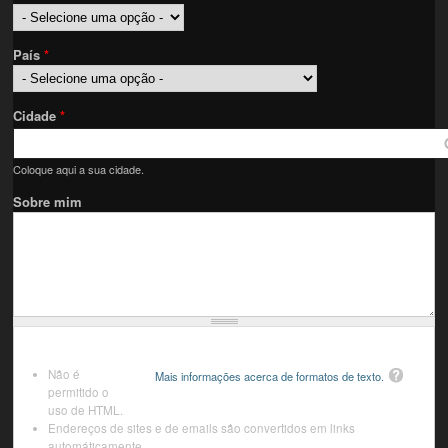
País
*
Cidade
*
Coloque aqui a sua cidade.
Sobre mim
Não é
Mais informações acerca de formatos de texto.
permitido o
uso de HTML.
Endereços de sites e de emails são convertidos em links
automáticamente.