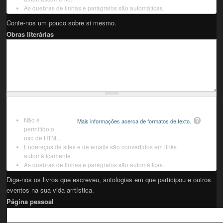
As quebras de linhas e parágrafos são automáticas.
Conte-nos um pouco sobre si mesmo.
Obras literárias
Não é
Mais informações acerca de formatos de texto.
permitido o
uso de HTML.
Endereços de sites e de emails são convertidos em links
automáticamente.
As quebras de linhas e parágrafos são automáticas.
Diga-nos os livros que escreveu, antologias em que participou e outros
eventos na sua vida arrtística.
Página pessoal