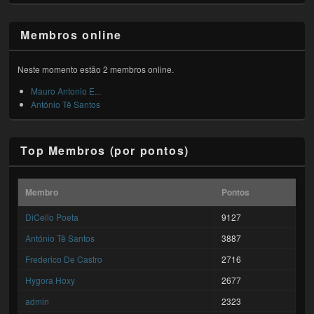
Membros online
Neste momento estão 2 membros online.
Mauro Antonio E...
António Tê Santos
Top Membros (por pontos)
Membro
Pontos
DiCello Poeta
9127
António Tê Santos
3887
Frederico De Castro
2716
Hygora Hoxy
2677
admin
2323