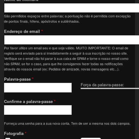
São permitidos espaços entre palavras; a pontuação não é permitida com excepção
de pontos finais, hífens, apóstrofos e sublinhados.
Endereço de email
*
Por favor utilize um email seu e que seja válido. MUITO IMPORTANTE: O email de
registo será enviado para si imediatamente a seguir à sua inscrição no nosso site.
Verifique se o email não foi parar à sua caixa de SPAM e torne o nosso email como
não SPAM, se for o caso, para que lhe consigamos fazer todas as notificações
através do nossos email (ex: Pedidos de amizade, novas mensagens etc...).
Palavra-passe
*
Força da palavra-passe:
Confirme a palavra-passe
*
Forneça uma senha para a sua nova conta. Tem de ser a mesma nos dois campos.
Fotografia
*