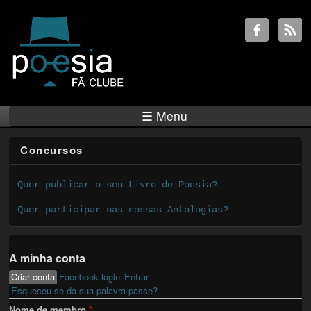
☰ Menu
Concursos
Quer publicar o seu Livro de Poesia?
Quer participar nas nossas Antologias?
A minha conta
Criar conta
(active tab)
Facebook login
Entrar
Primary tabs
Esqueceu-se da sua palavra-passe?
Nome de membro
*