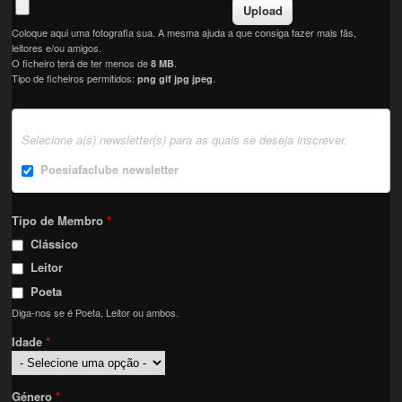
Coloque aqui uma fotografia sua. A mesma ajuda a que consiga fazer mais fãs,
leitores e/ou amigos.
O ficheiro terá de ter menos de
.
8 MB
Tipo de ficheiros permitidos:
.
png gif jpg jpeg
Selecione a(s) newsletter(s) para as quais se deseja inscrever.
Poesiafaclube newsletter
Tipo de Membro
*
Clássico
Leitor
Poeta
Diga-nos se é Poeta, Leitor ou ambos.
Idade
*
Género
*