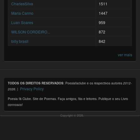
CharlesSilva
1511
Maria Carmo
1447
Luan Soares
959
WILSON CORDEIRO...
872
billy brasil
842
ver mais
TODOS OS DIREITOS RESERVADOS
: Poesiafaclube e os respectivos autores
2012-
Privacy Policy
2026
. |
Poesia fã Clube. Site de Poemas. Faça amigos, fãs e leitores. Publique o seu Livro
connosco!
Copyright © 2026,