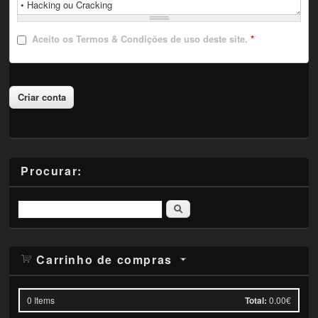
Aceito
os Termos & Condições de uso deste site.
*
Procurar:
Pesquisar
Carrinho de compras
0
Items
Total:
0.00€