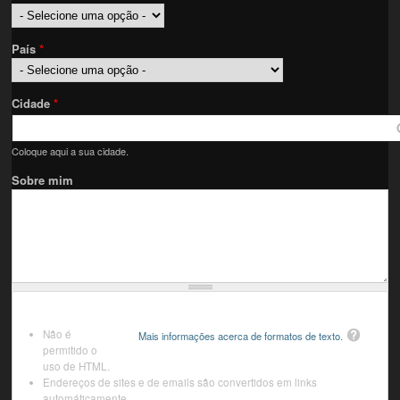
País
*
Cidade
*
Coloque aqui a sua cidade.
Sobre mim
Não é
Mais informações acerca de formatos de texto.
permitido o
uso de HTML.
Endereços de sites e de emails são convertidos em links
automáticamente.