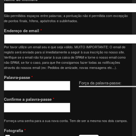
São permitidos espaços entre palavras; a pontuação não é permitida com excepção
de pontos finais, hífens, apóstrofos e sublinhados.
Endereço de email
*
Por favor utilize um email seu e que seja válido. MUITO IMPORTANTE: O email de
registo será enviado para si imediatamente a seguir à sua inscrição no nosso site.
Verifique se o email não foi parar à sua caixa de SPAM e torne o nosso email como
não SPAM, se for o caso, para que lhe consigamos fazer todas as notificações
através do nossos email (ex: Pedidos de amizade, novas mensagens etc...).
Palavra-passe
*
Força da palavra-passe:
Confirme a palavra-passe
*
Forneça uma senha para a sua nova conta. Tem de ser a mesma nos dois campos.
Fotografia
*