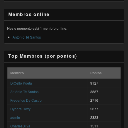
Membros online
Neste momento está 1 membro online.
António Tê Santos
Top Membros (por pontos)
Membro
Pontos
DiCello Poeta
9127
António Tê Santos
3887
Frederico De Castro
2716
Hygora Hoxy
2677
admin
2323
CharlesSilva
1511