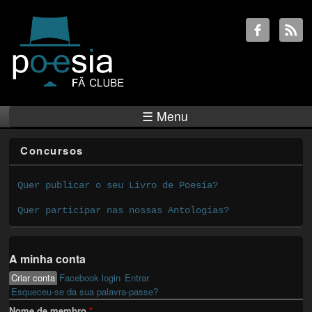
☰ Menu
Concursos
Quer publicar o seu Livro de Poesia?
Quer participar nas nossas Antologias?
A minha conta
Criar conta
(active tab)
Facebook login
Entrar
Primary tabs
Esqueceu-se da sua palavra-passe?
Nome de membro
*