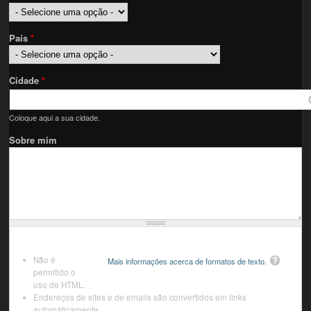
País
*
Cidade
*
Coloque aqui a sua cidade.
Sobre mim
Não é
Mais informações acerca de formatos de texto.
permitido o
uso de HTML.
Endereços de sites e de emails são convertidos em links
automáticamente.