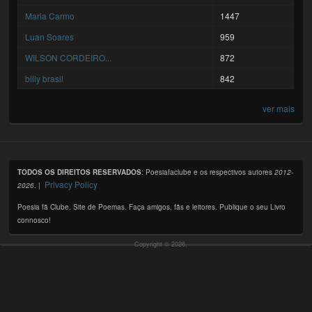
Maria Carmo
1447
Luan Soares
959
WILSON CORDEIRO...
872
billy brasil
842
ver mais
TODOS OS DIREITOS RESERVADOS
: Poesiafaclube e os respectivos autores
2012-
Privacy Policy
2026
. |
Poesia fã Clube. Site de Poemas. Faça amigos, fãs e leitores. Publique o seu Livro
connosco!
Copyright © 2026,