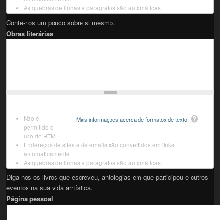
As quebras de linhas e parágrafos são automáticas.
Conte-nos um pouco sobre si mesmo.
Obras literárias
Não é
Mais informações acerca de formatos de texto.
permitido o
uso de HTML.
Endereços de sites e de emails são convertidos em links
automáticamente.
As quebras de linhas e parágrafos são automáticas.
Diga-nos os livros que escreveu, antologias em que participou e outros
eventos na sua vida arrtística.
Página pessoal