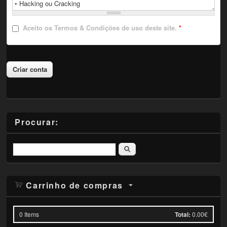
Aceito
os Termos & Condições de uso deste site.
*
Procurar:
Pesquisar
Carrinho de compras
0
Items
Total:
0.00€