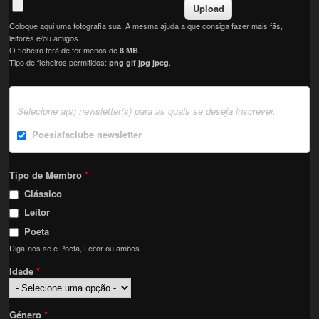
Coloque aqui uma fotografia sua. A mesma ajuda a que consiga fazer mais fãs,
leitores e/ou amigos.
O ficheiro terá de ter menos de
.
8 MB
Tipo de ficheiros permitidos:
.
png gif jpg jpeg
Selecione a(s) newsletter(s) para as quais se deseja inscrever.
Poesiafaclube newsletter
Tipo de Membro
*
Clássico
Leitor
Poeta
Diga-nos se é Poeta, Leitor ou ambos.
Idade
*
Género
*