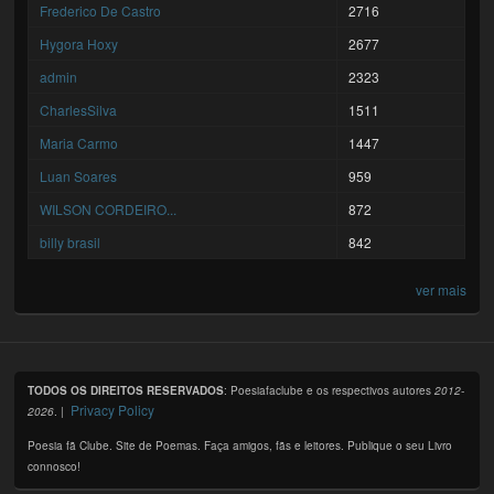
Frederico De Castro
2716
Hygora Hoxy
2677
admin
2323
CharlesSilva
1511
Maria Carmo
1447
Luan Soares
959
WILSON CORDEIRO...
872
billy brasil
842
ver mais
TODOS OS DIREITOS RESERVADOS
: Poesiafaclube e os respectivos autores
2012-
Privacy Policy
2026
. |
Poesia fã Clube. Site de Poemas. Faça amigos, fãs e leitores. Publique o seu Livro
connosco!