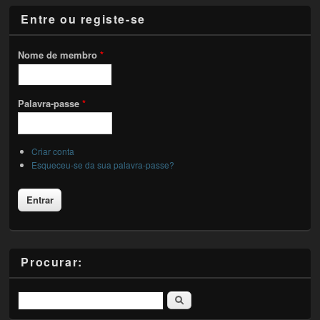
Entre ou registe-se
Nome de membro
*
Palavra-passe
*
Criar conta
Esqueceu-se da sua palavra-passe?
Procurar:
Pesquisar