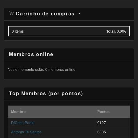
Carrinho de compras
0
Items
Total:
0.00€
Membros online
Neste momento estão 0 membros online.
Top Membros (por pontos)
Membro
Pontos
DiCello Poeta
9127
António Tê Santos
3885