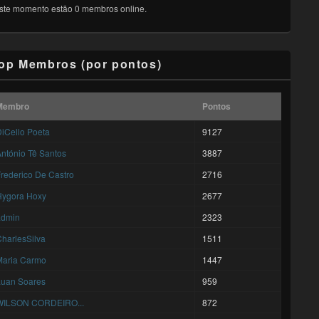
ste momento estão 0 membros online.
op Membros (por pontos)
Membro
Pontos
iCello Poeta
9127
ntónio Tê Santos
3887
rederico De Castro
2716
Hygora Hoxy
2677
admin
2323
harlesSilva
1511
Maria Carmo
1447
Luan Soares
959
WILSON CORDEIRO...
872