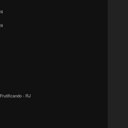
24
24
Frutificando - RJ