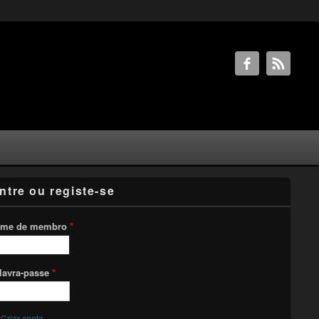
ntre ou registe-se
me de membro
*
lavra-passe
*
Criar conta