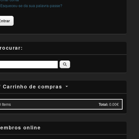
Esqueceu-se da sua palavra-passe?
rocurar:
Pesquisar
Carrinho de compras
0
Items
Total:
0.00€
embros online