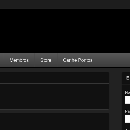
Membros
Store
Ganhe Pontos
E
No
Pa