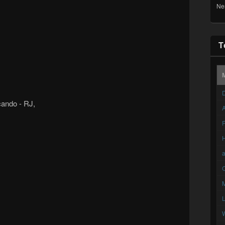
Ne
T
D
cando - RJ,
A
F
C