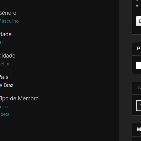
Género
asculino
Idade
60
P
Cidade
etim
País
Brazil
Tipo de Membro
eitor
oeta
M