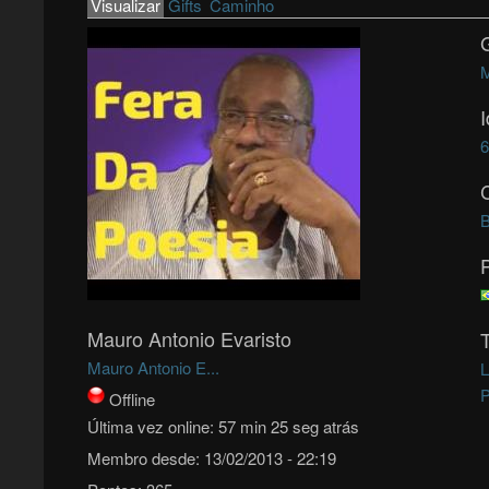
Primary tabs
Visualizar
(active tab)
Gifts
Caminho
M
B
Mauro Antonio Evaristo
Mauro Antonio E...
L
P
Offline
Última vez online:
57 min 25 seg atrás
Membro desde:
13/02/2013 - 22:19