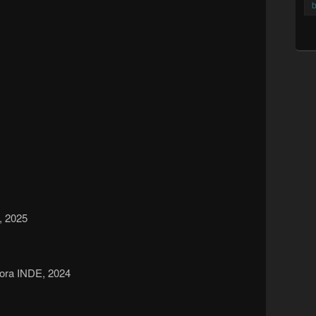
b
, 2025
tora INDE, 2024