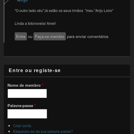
"O outro lado céu",lá estão os seus irmãos "meu "Anjo Loiro"
Linda a fotonovela! Amei!
Entre
ou
Faça-se membro
para enviar comentários
Entre ou registe-se
Nome de membro
*
Palavra-passe
*
Criar conta
Esqueceu-se da sua palavra-passe?