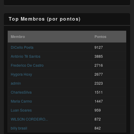
Top Membros (por pontos)
Membro
Pontos
DiCello Poeta
9127
António Tê Santos
3885
Frederico De Castro
2716
Hygora Hoxy
2677
admin
2323
CharlesSilva
1511
Maria Carmo
1447
Luan Soares
959
WILSON CORDEIRO...
872
billy brasil
842