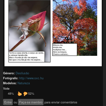
Género:
Desilusão
Fotógrafo:
http://www.sxc.hu
Modelos:
Natureza
Vote
48%
52%
Entre
ou
Faça-se membro
para enviar comentários