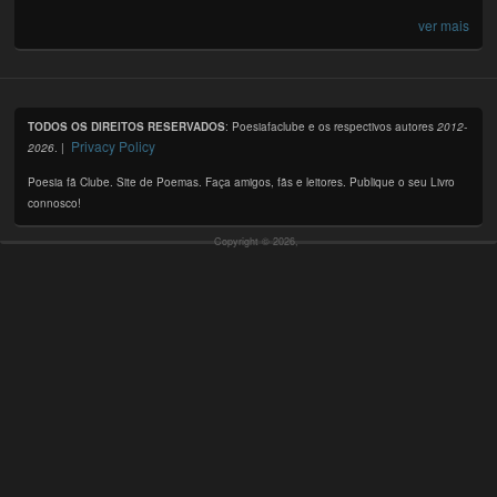
ver mais
TODOS OS DIREITOS RESERVADOS
: Poesiafaclube e os respectivos autores
2012-
Privacy Policy
2026
. |
Poesia fã Clube. Site de Poemas. Faça amigos, fãs e leitores. Publique o seu Livro
connosco!
Copyright © 2026,