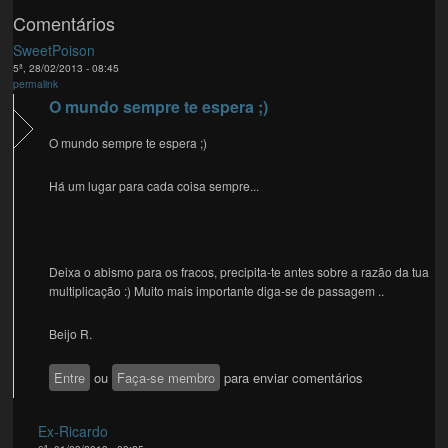
Comentários
SweetPoison
5ª, 28/02/2013 - 08:45
permalink
O mundo sempre te espera ;)
O mundo sempre te espera ;)
Há um lugar para cada coisa sempre...
Deixa o abismo para os fracos, precipita-te antes sobre a razão da tua
multiplicação :) Muito mais importante diga-se de passagem ..
Beijo R.
Entre
ou
Faça-se membro
para enviar comentários
Ex-Ricardo