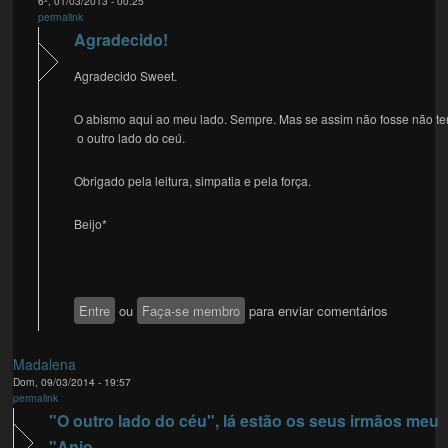
6ª, 01/03/2013 - 00:25
permalink
Agradecido!
Agradecido Sweet.
O abismo aqui ao meu lado. Sempre. Mas se assim não fosse não te
o outro lado do ceú.
Obrigado pela leitura, simpatia e pela força.
Beijo*
Entre
ou
Faça-se membro
para enviar comentários
Madalena
Dom, 09/03/2014 - 19:57
permalink
"O outro lado do céu", lá estão os seus irmãos meu
"Anjo