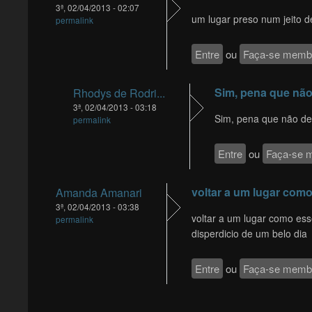
3ª, 02/04/2013 - 02:07
um lugar preso num jeito 
permalink
Entre
ou
Faça-se memb
Sim, pena que não
Rhodys de Rodri...
3ª, 02/04/2013 - 03:18
Sim, pena que não deu
permalink
Entre
ou
Faça-se 
voltar a um lugar com
Amanda Amanari
3ª, 02/04/2013 - 03:38
voltar a um lugar como ess
permalink
disperdicio de um belo dia
Entre
ou
Faça-se memb