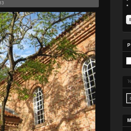
13
P
M