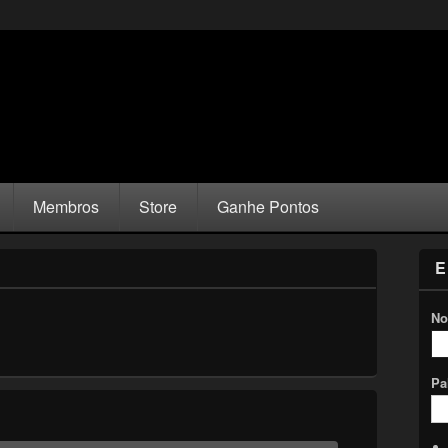
Membros
Store
Ganhe Pontos
E
No
Pa