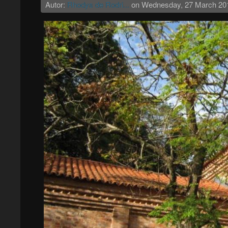
Autor:
Rhodys de Rodri...
on
Wednesday, 27 March 20