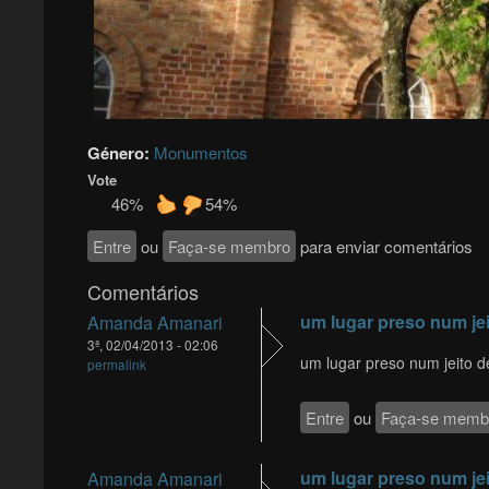
Género:
Monumentos
Vote
46%
54%
Entre
ou
Faça-se membro
para enviar comentários
Comentários
um lugar preso num jei
Amanda Amanari
3ª, 02/04/2013 - 02:06
um lugar preso num jeito 
permalink
Entre
ou
Faça-se memb
um lugar preso num jei
Amanda Amanari