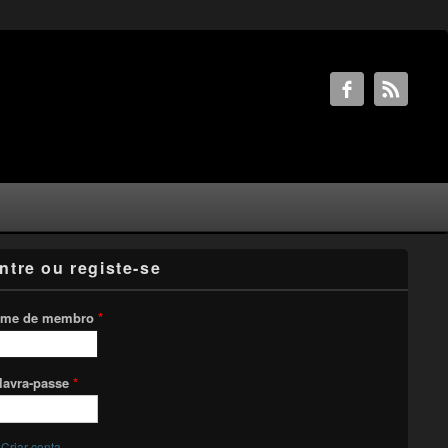
ntre ou registe-se
me de membro
*
lavra-passe
*
Criar conta