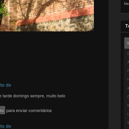
Ne
T
D
A
F
to de
de tarde domingo sempre, muito belo
C
ro
para enviar comentários
to de