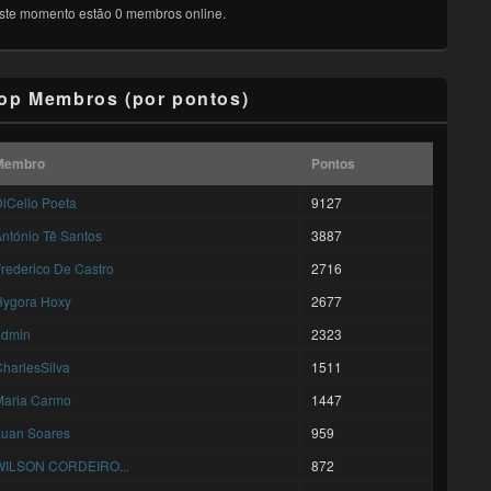
ste momento estão 0 membros online.
op Membros (por pontos)
Membro
Pontos
iCello Poeta
9127
ntónio Tê Santos
3887
rederico De Castro
2716
Hygora Hoxy
2677
admin
2323
harlesSilva
1511
Maria Carmo
1447
Luan Soares
959
WILSON CORDEIRO...
872