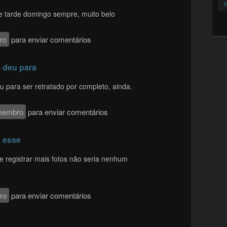
b
de tarde domingo sempre, muito belo
ro
para enviar comentários
 deu para
 para ser retratado por completo, ainda.
membro
para enviar comentários
o esse
e registrar mais fotos não seria nenhum
ro
para enviar comentários