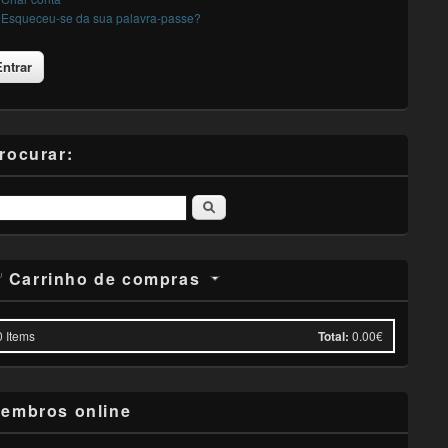
Esqueceu-se da sua palavra-passe?
rocurar:
Pesquisar
Carrinho de compras
0
Items
Total:
0.00€
embros online