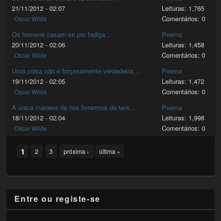
21/11/2012 - 02:07
Leituras: 1,765
Comentários: 0
Oscar Wilde
Os homens casam-se por fadiga...
Poema
20/11/2012 - 02:06
Leituras: 1,458
Comentários: 0
Oscar Wilde
Uma coisa não é forçosamente verdadeira....
Poema
19/11/2012 - 02:05
Leituras: 1,472
Comentários: 0
Oscar Wilde
A única maneira de nos livrarmos da tent...
Poema
18/11/2012 - 02:04
Leituras: 1,998
Comentários: 0
Oscar Wilde
Pages
1
2
3
próxima ›
última »
Entre ou registe-se