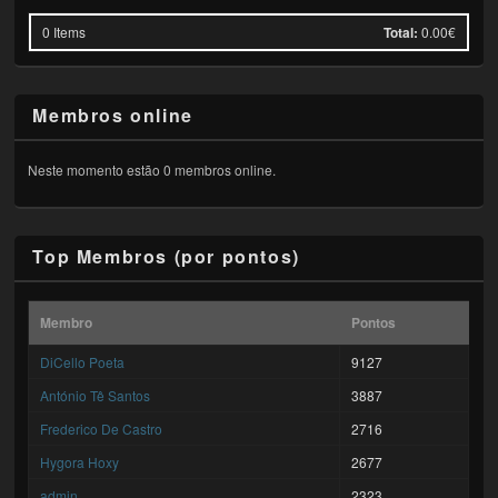
0
Items
Total:
0.00€
Membros online
Neste momento estão 0 membros online.
Top Membros (por pontos)
Membro
Pontos
DiCello Poeta
9127
António Tê Santos
3887
Frederico De Castro
2716
Hygora Hoxy
2677
admin
2323