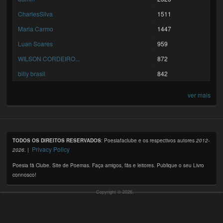
CharlesSilva
1511
Maria Carmo
1447
Luan Soares
959
WILSON CORDEIRO...
872
billy brasil
842
ver mais
TODOS OS DIREITOS RESERVADOS
: Poesiafaclube e os respectivos autores
2012-
Privacy Policy
2026
. |
Poesia fã Clube. Site de Poemas. Faça amigos, fãs e leitores. Publique o seu Livro
connosco!
Copyright © 2026,