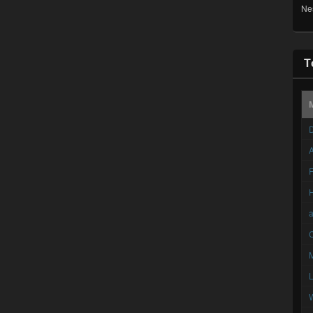
Ne
T
D
A
F
C