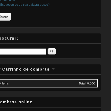
Esqueceu-se da sua palavra-passe?
rocurar:
Pesquisar
Carrinho de compras
0
Items
Total:
0.00€
embros online