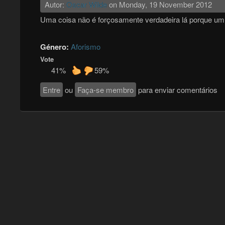
Autor:
Oscar Wilde
on
Monday, 19 November 2012
Uma coisa não é forçosamente verdadeira lá porque um
Género:
Aforismo
Vote
41%
59%
Entre
ou
Faça-se membro
para enviar comentários