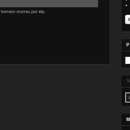
 homem morreu por ela.
P
M