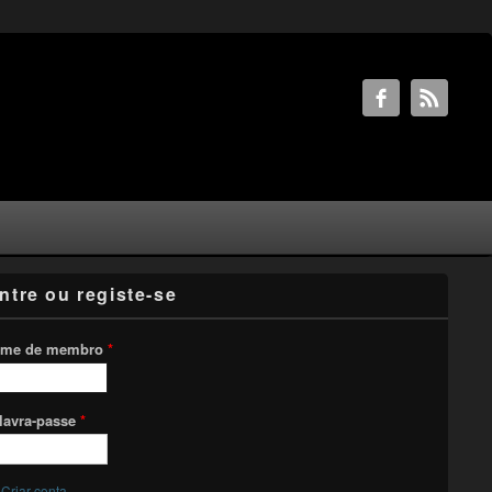
ntre ou registe-se
me de membro
*
lavra-passe
*
Criar conta