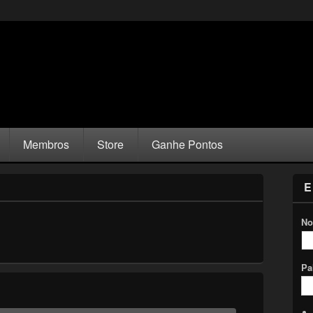
Membros
Store
Ganhe Pontos
E
No
Pa