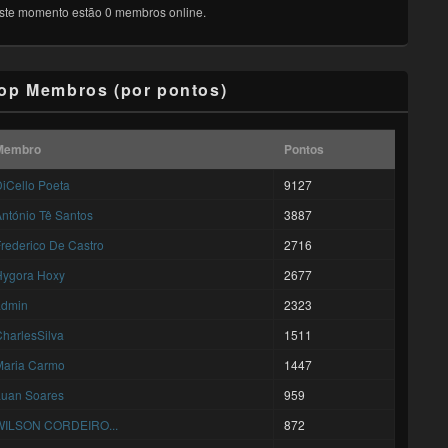
ste momento estão 0 membros online.
op Membros (por pontos)
Membro
Pontos
iCello Poeta
9127
ntónio Tê Santos
3887
rederico De Castro
2716
Hygora Hoxy
2677
admin
2323
harlesSilva
1511
Maria Carmo
1447
Luan Soares
959
WILSON CORDEIRO...
872