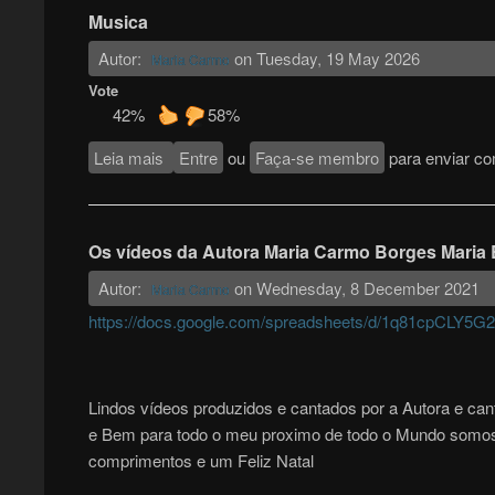
Musica
Autor:
on
Tuesday, 19 May 2026
Maria Carmo
Vote
42%
58%
Leia mais
sobre Musica
Entre
ou
Faça-se membro
para enviar co
Os vídeos da Autora Maria Carmo Borges Maria
Autor:
on
Wednesday, 8 December 2021
Maria Carmo
https://docs.google.com/spreadsheets/d/1q81cpCLY
Lindos vídeos produzidos e cantados por a Autora e ca
e Bem para todo o meu proximo de todo o Mundo somo
comprimentos e um Feliz Natal