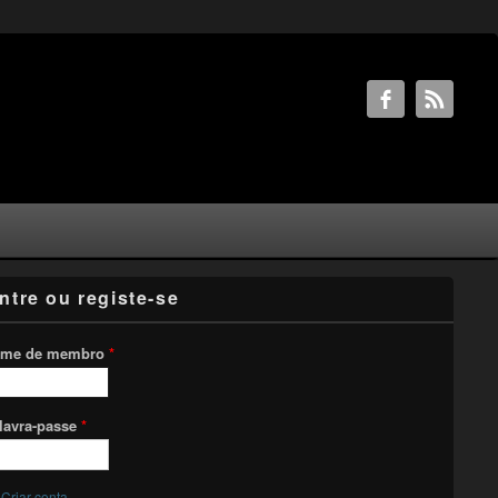
ntre ou registe-se
me de membro
*
lavra-passe
*
Criar conta