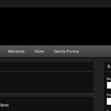
Membros
Store
Ganhe Pontos
E
No
Pa
livro