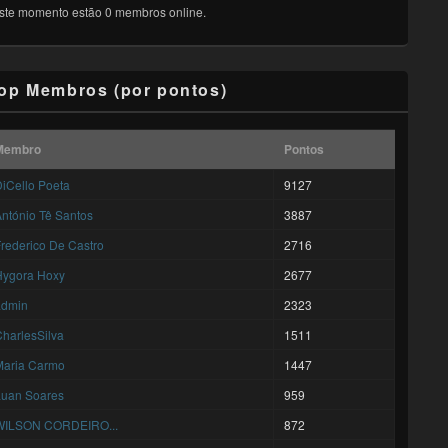
ste momento estão 0 membros online.
op Membros (por pontos)
Membro
Pontos
iCello Poeta
9127
ntónio Tê Santos
3887
rederico De Castro
2716
Hygora Hoxy
2677
admin
2323
harlesSilva
1511
Maria Carmo
1447
Luan Soares
959
WILSON CORDEIRO...
872