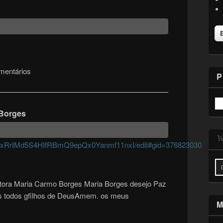
mentários
P
 Borges
5G2xRrIMd5S4HIfRBmQ9epQx0Yanmf11nxI/edit#gid=376823030
ntora Maria Carmo Borges Maria Borges desejo Paz
s todos gfilhos de DeusAmem. os meus
M