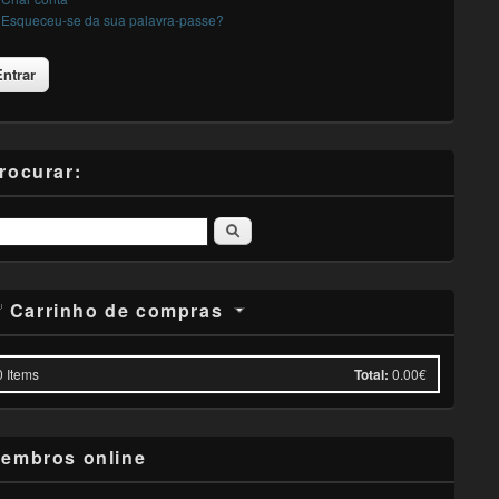
Esqueceu-se da sua palavra-passe?
rocurar:
Pesquisar
Carrinho de compras
0
Items
Total:
0.00€
embros online