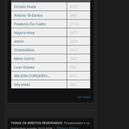
DiCello Poeta
9127
António Tê Santos
3887
Frederico De Castro
2716
Hygora Hoxy
2677
admin
2323
CharlesSilva
1511
Maria Carmo
1447
Luan Soares
959
WILSON CORDEIRO...
872
billy brasil
842
ver mais
TODOS OS DIREITOS RESERVADOS
: Poesiafaclube e os
Privacy Policy
respectivos autores
2012-2026
. |