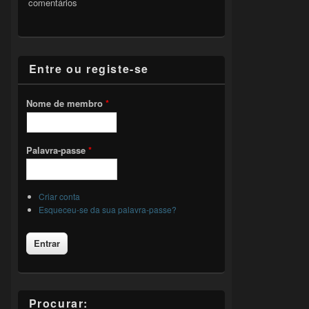
comentários
Entre ou registe-se
Nome de membro
*
Palavra-passe
*
Criar conta
Esqueceu-se da sua palavra-passe?
Procurar: