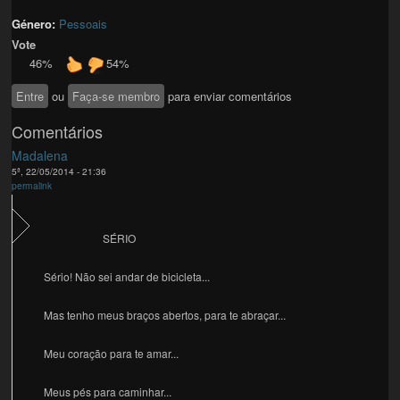
Género:
Pessoais
Vote
46%
54%
Entre
ou
Faça-se membro
para enviar comentários
Comentários
Madalena
5ª, 22/05/2014 - 21:36
permalink
SÉRIO
Sério! Não sei andar de bicicleta...
Mas tenho meus braços abertos, para te abraçar...
Meu coração para te amar...
Meus pés para caminhar...