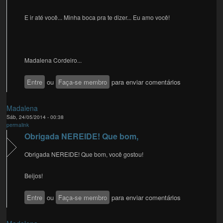
E ir até você... Minha boca pra te dizer... Eu amo você!
Madalena Cordeiro...
Entre
ou
Faça-se membro
para enviar comentários
Madalena
Sáb, 24/05/2014 - 00:38
permalink
Obrigada NEREIDE! Que bom,
Obrigada NEREIDE! Que bom, você gostou!
Beijos!
Entre
ou
Faça-se membro
para enviar comentários