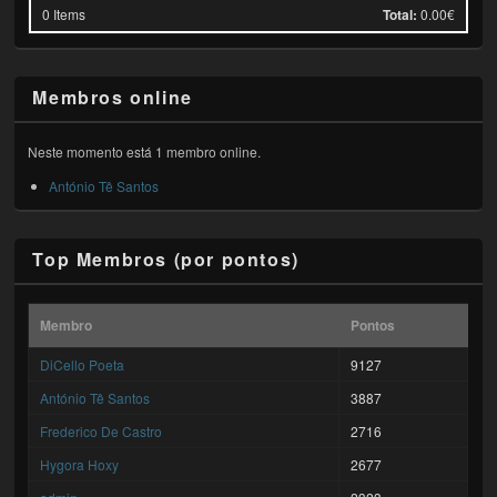
0
Items
Total:
0.00€
Membros online
Neste momento está 1 membro online.
António Tê Santos
Top Membros (por pontos)
Membro
Pontos
DiCello Poeta
9127
António Tê Santos
3887
Frederico De Castro
2716
Hygora Hoxy
2677