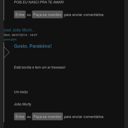
POIS EU NASCI PRA TE AMAR!
Entre
ou
Faça-se membro
para enviar comentários
josé João Murti...
Dom, 06/07/2014 - 18:07
permalink
Gosto. Parabéns!
Está bonita e tem um ar travesso!
Um beijo
João Murty
Entre
ou
Faça-se membro
para enviar comentários