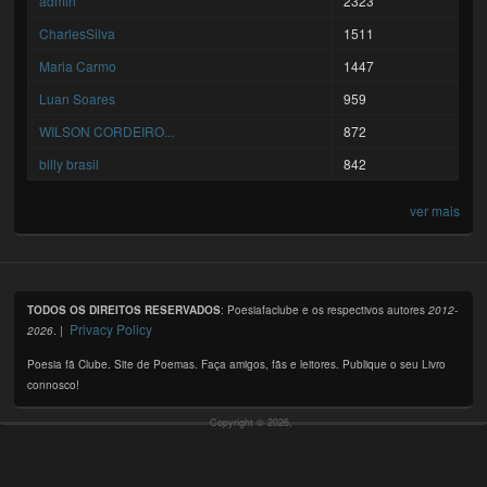
admin
2323
CharlesSilva
1511
Maria Carmo
1447
Luan Soares
959
WILSON CORDEIRO...
872
billy brasil
842
ver mais
TODOS OS DIREITOS RESERVADOS
: Poesiafaclube e os respectivos autores
2012-
Privacy Policy
2026
. |
Poesia fã Clube. Site de Poemas. Faça amigos, fãs e leitores. Publique o seu Livro
connosco!
Copyright © 2026,