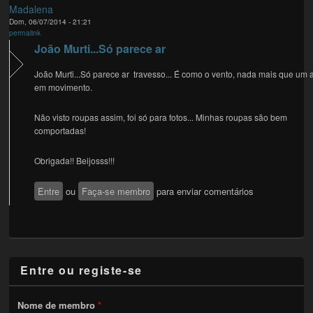
Madalena
Dom, 06/07/2014 - 21:21
permalink
João Murti...Só parece ar
João Murti...Só parece ar travesso... É como o vento, nada mais que um 
em movimento.
Não visto roupas assim, foi só para fotos... Minhas roupas são bem
comportadas!
Obrigada!! Beijosss!!!
Entre
ou
Faça-se membro
para enviar comentários
Entre ou registe-se
Nome de membro
*