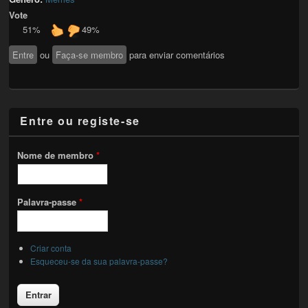
Vote
51%
49%
Entre
ou
Faça-se membro
para enviar comentários
Entre ou registe-se
Nome de membro
*
Palavra-passe
*
Criar conta
Esqueceu-se da sua palavra-passe?