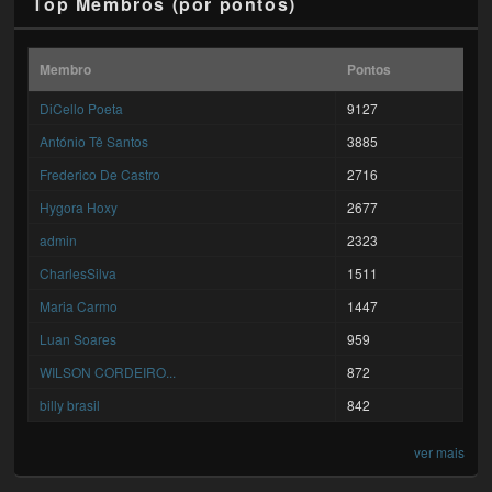
Top Membros (por pontos)
Membro
Pontos
DiCello Poeta
9127
António Tê Santos
3885
Frederico De Castro
2716
Hygora Hoxy
2677
admin
2323
CharlesSilva
1511
Maria Carmo
1447
Luan Soares
959
WILSON CORDEIRO...
872
billy brasil
842
ver mais