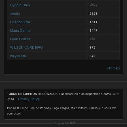
Hygora Hoxy
2677
admin
2323
CharlesSilva
1511
Maria Carmo
1447
Luan Soares
959
WILSON CORDEIRO...
872
billy brasil
842
ver mais
TODOS OS DIREITOS RESERVADOS
: Poesiafaclube e os respectivos autores
2012-
Privacy Policy
2026
. |
Poesia fã Clube. Site de Poemas. Faça amigos, fãs e leitores. Publique o seu Livro
connosco!
Copyright © 2026,