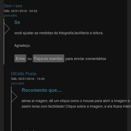
Sam i see
Sáb, 02/01/2016 - 04:52
permalink
Se
você ajustar as medidas da fotografia,facilitaria a leitura.
Agradeço.
Entre
ou
Faça-se membro
para enviar comentários
DiCello Poeta
Sáb, 02/01/2016 - 10:24
permalink
Recomento que....
abras ai magem, dê um clique como o mouse para abrir a imagem e
assim leras com facilidade! Clique sobre a imagem, e ela ficara intei