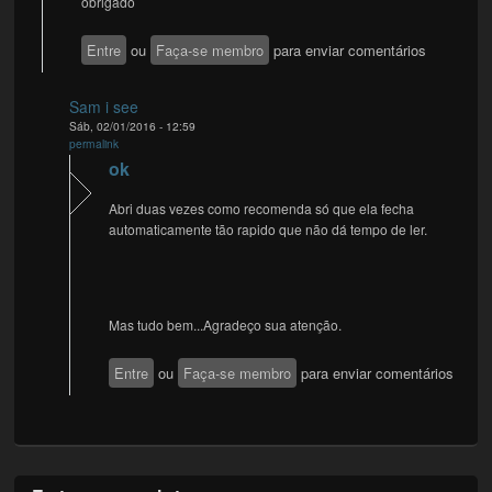
obrigado
Entre
ou
Faça-se membro
para enviar comentários
Sam i see
Sáb, 02/01/2016 - 12:59
permalink
ok
Abri duas vezes como recomenda só que ela fecha
automaticamente tão rapido que não dá tempo de ler.
Mas tudo bem...Agradeço sua atenção.
Entre
ou
Faça-se membro
para enviar comentários