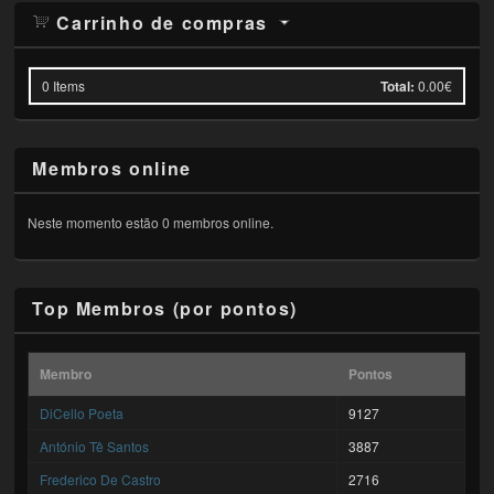
Carrinho de compras
0
Items
Total:
0.00€
Membros online
Neste momento estão 0 membros online.
Top Membros (por pontos)
Membro
Pontos
DiCello Poeta
9127
António Tê Santos
3887
Frederico De Castro
2716